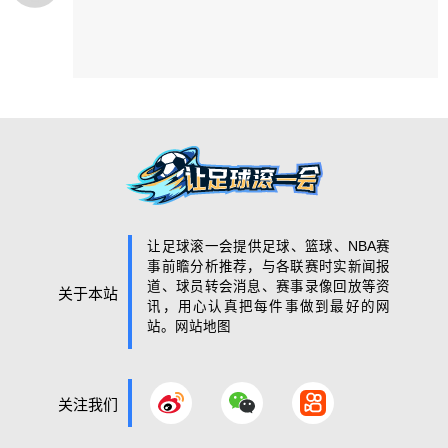
让足球滚一会提供足球、篮球、NBA赛
事前瞻分析推荐，与各联赛时实新闻报
道、球员转会消息、赛事录像回放等资
关于本站
讯，用心认真把每件事做到最好的网
站。
网站地图
关注我们