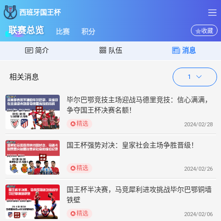
西班牙国王杯
西班牙国王杯
联赛总览
比赛
积分
收藏
简介
队伍
消息
相关消息
1
毕尔巴鄂竞技主场迎战马德里竞技：信心满满，
争夺国王杯决赛名额！
精选
2024/02/28
国王杯强势对决：皇家社会主场争胜晋级！
精选
2024/02/26
国王杯半决赛，马竞犀利进攻挑战毕尔巴鄂铜墙
铁壁
精选
2024/02/06