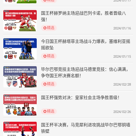
2024/01/17
国王杯赫罗纳主场迎战巴列卡诺，胜者晋级八
强！
精选
2024/01/16
今日国王杯赫塔菲主场战斗力爆表，塞维利亚摇
摇欲坠
精选
2024/01/15
毕尔巴鄂竞技主场迎战马德里竞技：信心满满，
争夺国王杯决赛名额！
精选
2024/02/28
国王杯强势对决：皇家社会主场争胜晋级！
精选
2024/02/26
国王杯半决赛，马竞犀利进攻挑战毕尔巴鄂铜墙
铁壁