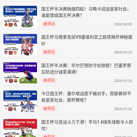
国王杯半决赛硝烟四起！马略卡迎战皇家社会，
谁能晋级国王杯决赛？
精选
2024/02/05
国王杯马德里竞技VS塞维利亚之路将揭开神秘面
纱
精选
2024/01/24
国王杯半决赛：毕尔巴鄂防守如铁壁！巴塞罗那
后防送分诚意满满！
精选
2024/01/23
今日国王杯：塞尔塔战意不输对手，而联赛却不
敌皇家社会，那杯赛呢？
精选
2024/01/22
国王杯马竞战斗力下滑！平均1.6球失球数令人担
忧！
精选