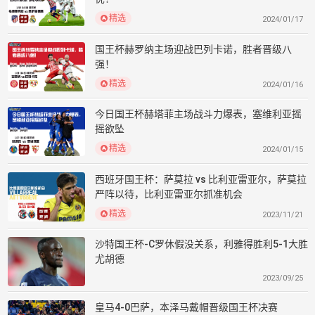
精选
2024/01/17
国王杯赫罗纳主场迎战巴列卡诺，胜者晋级八
强！
精选
2024/01/16
今日国王杯赫塔菲主场战斗力爆表，塞维利亚摇
摇欲坠
精选
2024/01/15
西班牙国王杯：萨莫拉 vs 比利亚雷亚尔，萨莫拉
严阵以待，比利亚雷亚尔抓准机会
精选
2023/11/21
沙特国王杯-C罗休假没关系，利雅得胜利5-1大胜
尤胡德
2023/09/25
皇马4-0巴萨，本泽马戴帽晋级国王杯决赛