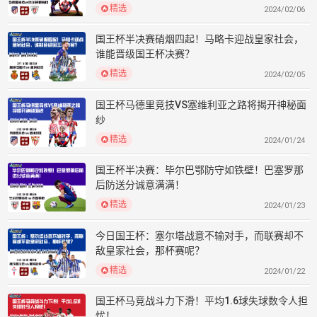
精选
2024/02/06
国王杯半决赛硝烟四起！马略卡迎战皇家社会，
谁能晋级国王杯决赛？
精选
2024/02/05
国王杯马德里竞技VS塞维利亚之路将揭开神秘面
纱
精选
2024/01/24
国王杯半决赛：毕尔巴鄂防守如铁壁！巴塞罗那
后防送分诚意满满！
精选
2024/01/23
今日国王杯：塞尔塔战意不输对手，而联赛却不
敌皇家社会，那杯赛呢？
精选
2024/01/22
国王杯马竞战斗力下滑！平均1.6球失球数令人担
忧！