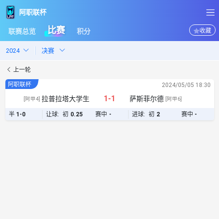
阿职联杯
阿职联杯
比赛
联赛总览
积分
收藏
2024
决赛
上一轮
阿职联杯
2024/05/05 18:30
1-1
拉普拉塔大学生
萨斯菲尔德
半
1-0
让球:
初
0.25
赛中
-
进球:
初
2
赛中
-
[阿甲4]