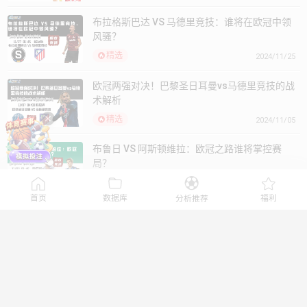
欧冠两强对决！巴黎圣日耳曼vs马德里竞技的战
术解析
精选
2024/11/05
布鲁日 VS 阿斯顿维拉：欧冠之路谁将掌控赛
局？
精选
2024/11/05
欧冠四分之一决赛：巴塞罗那势不可挡，多特蒙
德能否逆袭？
精选
2025/04/08
欧冠精彩对决：多特蒙德誓言再战！能否继续压
制葡萄牙体育？
精选
2025/02/18
欧冠对决：国米客场挑战，布拉格斯巴达能否破
敌?