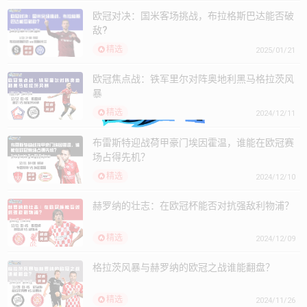
欧冠焦点战：铁军里尔对阵奥地利黑马格拉茨风
暴
精选
2024/12/11
布雷斯特迎战荷甲豪门埃因霍温，谁能在欧冠赛
场占得先机？
精选
2024/12/10
赫罗纳的壮志：在欧冠杯能否对抗强敌利物浦？
精选
2024/12/09
格拉茨风暴与赫罗纳的欧冠之战谁能翻盘？
精选
2024/11/26
布拉格斯巴达 VS 马德里竞技：谁将在欧冠中领
风骚？
精选
2024/11/25