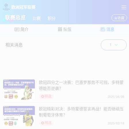
欧洲冠军联赛
欧洲冠军联赛
联赛总览
比赛
积分
收藏
简介
队伍
消息
相关消息
1
欧冠四分之一决赛：巴塞罗那势不可挡，多特蒙
德能否逆袭？
精选
2025/04/08
欧冠精彩对决：多特蒙德誓言再战！能否继续压
制葡萄牙体育？
精选
2025/02/18
欧冠对决：国米客场挑战，布拉格斯巴达能否破
敌?
精选
2025/01/21