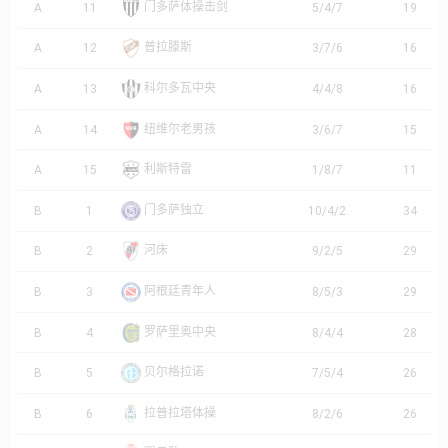
普拉滕斯
A
12
3/7/6
16
科尔多瓦中央
A
13
4/4/8
16
纽维尔老男孩
A
14
3/6/7
15
利斯特雷
A
15
1/8/7
11
门多萨独立
B
1
10/4/2
34
河床
B
2
9/2/5
29
阿根廷青年人
B
3
8/5/3
29
罗萨里奥中央
B
4
8/4/4
28
贝尔格拉诺
B
5
7/5/4
26
拉普拉塔体操
B
6
8/2/6
26
飓风队
B
7
5/7/4
22