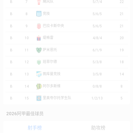
竞技
B
8
5/6/5
21
巴拉卡斯中央
B
9
5/6/5
21
堤格雷
B
10
4/8/4
20
萨米恩托
B
11
6/1/9
19
班菲尔德
B
12
5/3/8
18
图库曼竞技
B
13
3/5/8
14
阿尔多斯维
B
14
0/8/8
8
里奥夸尔托学生队
B
15
1/2/13
5
2026阿甲最佳球员
射手榜
助攻榜
球员
进球(点球)