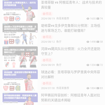
道
精选
2024/08/19
伟哥来推荐
1655
74
堤格雷vs戈多伊克鲁斯比分预测：主场低
迷与客场乏力，谁能打破僵局？
精选
2024/08/12
魚仔
1498
58
河床vs飓风队比分预测：火力全开还是防
守至上？
精选
2024/08/09
魚仔
1334
72
球迷必看：圣塔菲联与罗萨里奥中央阵容
对比解析
精选
2024/07/30
伟哥来推荐
1804
83
阿甲赛前阵容剖析：阿根廷青年人面对拉
努斯的关键战术揭秘
精选
2024/07/29
伟哥来推荐
1498
55