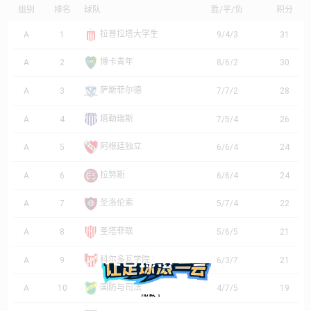
拉普拉塔大学生
A
1
9/4/3
31
博卡青年
A
2
8/6/2
30
萨斯菲尔德
A
3
7/7/2
28
塔勒瑞斯
A
4
7/5/4
26
阿根廷独立
A
5
6/6/4
24
拉努斯
A
6
6/6/4
24
圣洛伦索
A
7
5/7/4
22
圣塔菲联
A
8
5/6/5
21
科尔多瓦学院
A
9
6/3/7
21
国防与司法
A
10
4/7/5
19
门多萨体操击剑
A
11
5/4/7
19