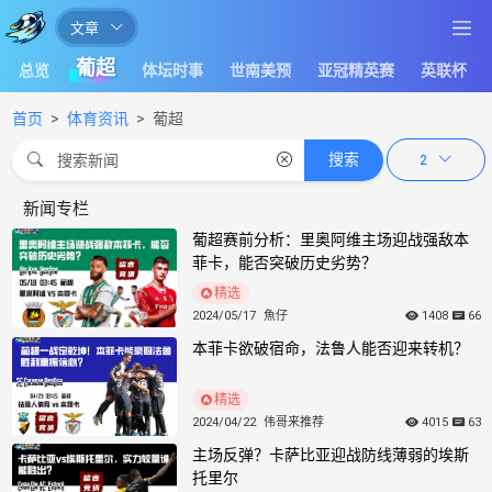
文章
让
葡超
总览
体坛时事
世南美预
亚冠精英赛
英联杯
足
球
首页
体育资讯
葡超
滚
搜索
2
一
会
新闻专栏
- 第2页
体
葡超赛前分析：里奥阿维主场迎战强敌本
育
菲卡，能否突破历史劣势？
赛
精选
2024/05/17
魚仔
1408
66
事
本菲卡欲破宿命，法鲁人能否迎来转机？
分
析
精选
2024/04/22
伟哥来推荐
4015
63
报