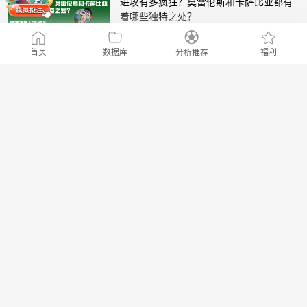
进攻有多疯狂？莫雷伦斯和卡萨比亚都有
着哪些独特之处？
精选
2024/01/07
伟哥来推荐
2227
19
升班黑马对决！葡超新星阿马多拉之星与
阿罗卡对抗！
精选
2023/12/27
伟哥来推荐
2320
23
葡超经典对决：葡萄牙体育能否撼动波尔
图的心理优势？
精选
2023/12/17
伟哥来推荐
2026
16
葡超联赛吉维森特近期球员状态不在目标
上，今日主场优势占几分？
精选
2023/12/10
AJ
2124
13
伤病阴影笼罩，布拉加与本菲卡的巅峰对