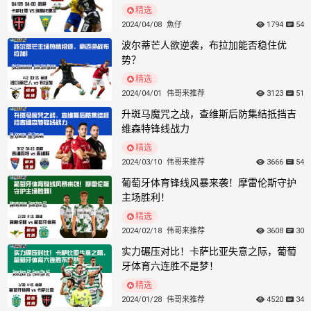
主场反弹？卡萨比亚迎战防线薄弱的埃斯
道
托里尔
精选
2024/04/08
魚仔
1794
54
波尔蒂芒人欲逆袭，布拉加能否稳住优
势？
精选
2024/04/01
伟哥来推荐
3123
51
升斑马魔咒之战，查维斯后防集结抵挡吉
维森特锋线战力
精选
2024/03/10
伟哥来推荐
3666
54
葡萄牙体育锋线风暴来袭！摩雷伦斯守护
主场胜利！
精选
2024/02/18
伟哥来推荐
3608
30
实力碾压对比！卡萨比亚失意之际，葡萄
牙体育六连胜不是梦！