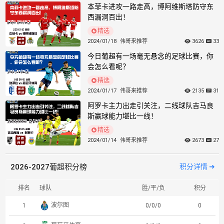
精选
2024/01/28
伟哥来推荐
4520
34
本菲卡进攻一路走高，博阿维斯塔防守东
西漏洞百出！
精选
2024/01/18
伟哥来推荐
3626
33
今日葡超有一场毫无悬念的足球比赛，你
会怎么看呢？
精选
2024/01/17
伟哥来推荐
2135
31
阿罗卡主力出走引关注，二线球队吉马良
斯赢球能力堪比一线！
精选
2024/01/14
伟哥来推荐
2673
27
2026-2027葡超积分榜
积分详情 ➜
排名
球队
胜/平/负
积分