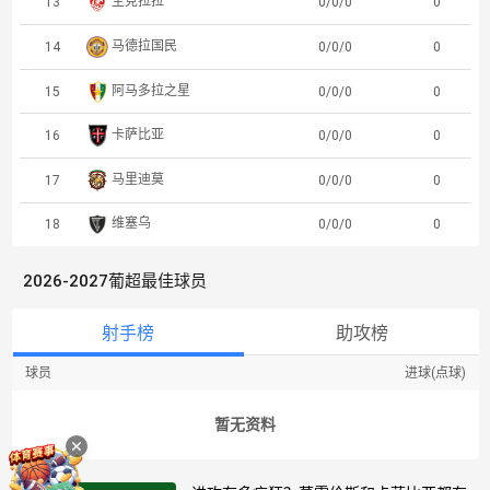
里奥阿维
12
0/0/0
0
圣克拉拉
13
0/0/0
0
马德拉国民
14
0/0/0
0
阿马多拉之星
15
0/0/0
0
卡萨比亚
16
0/0/0
0
马里迪莫
17
0/0/0
0
维塞乌
18
0/0/0
0
2026-2027葡超最佳球员
射手榜
助攻榜
球员
进球(点球)
暂无资料