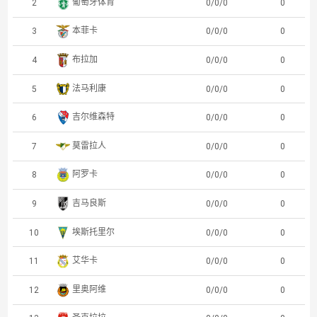
波尔图
1
0/0/0
0
葡萄牙体育
2
0/0/0
0
本菲卡
3
0/0/0
0
布拉加
4
0/0/0
0
法马利康
5
0/0/0
0
吉尔维森特
6
0/0/0
0
莫雷拉人
7
0/0/0
0
阿罗卡
8
0/0/0
0
吉马良斯
9
0/0/0
0
埃斯托里尔
10
0/0/0
0
艾华卡
11
0/0/0
0