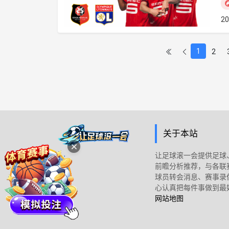
20
1
2
关于本站
让足球滚一会提供足球、
前瞻分析推荐，与各联
球员转会消息、赛事录
心认真把每件事做到最
网站地图