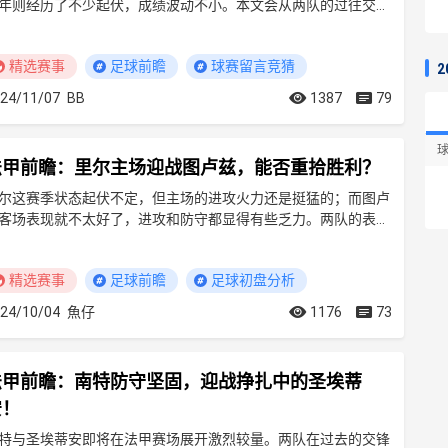
年则经历了不少起伏，成绩波动不小。本文会从两队的过往交
、近期表现、战术打法以及可能的比分预测等方面，给大家做个
细的足球即时比分分析。
精选赛事
足球前瞻
球赛留言竞猜
2
足球初盘分析
24/11/07
BB
1387
79
法甲前瞻：里尔主场迎战图卢兹，能否重拾胜利？
尔这赛季状态起伏不定，但主场的进攻火力还是挺猛的；而图卢
客场表现就不太好了，进攻和防守都显得有些乏力。两队的表现
异将会是这场法甲前瞻比赛的关键，到底是里尔在主场反弹，还
图卢兹能在困境中逆袭，真让人期待！
精选赛事
足球前瞻
足球初盘分析
球赛留言竞猜
24/10/04
魚仔
1176
73
法甲前瞻：南特防守坚固，迎战挣扎中的圣埃蒂
安！
特与圣埃蒂安即将在法甲赛场展开激烈较量。两队在过去的交锋