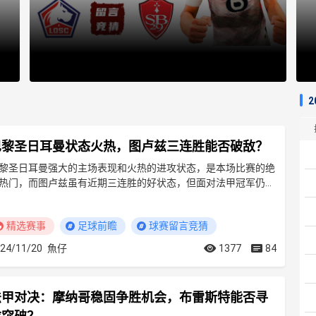
2
巴黎圣日耳曼状态火热，图卢兹三连胜能否破敌？
黎圣日耳曼强大的主场表现和火热的进攻状态，是本场比赛的绝
热门，而图卢兹虽有近期三连胜的好状态，但面对法甲冠军仍有
小的挑战。在这次足球赛事交流解析中，将从主客队的状态入
，分析他们的优劣势，并对本场巴黎圣日耳曼vs图卢兹的比赛结
精选赛事
足球前瞻
球赛留言竞猜
进行比分预测。
足球初盘分析
24/11/20
魚仔
1377
84
法甲对决：摩纳哥稳固争胜机会，布雷斯特能否寻