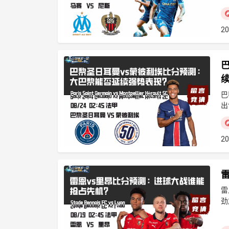
球
20
巴
出
的
与
20
雷
劲
力
队