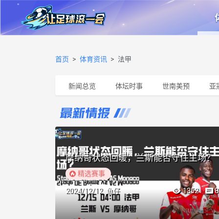
让足球滚一会体育赛事分析报道
首页
体育资讯
法甲
新闻总览
体坛时事
世南美预
亚
最
新
摩纳哥状态回暖，兰斯能否守住主场？
情
精选赛事
2024/12/12
魚仔
1352
8
报