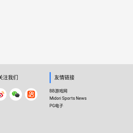
关注我们
友情链接
BB游戏网
Midori Sports News
PG电子