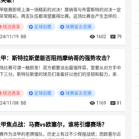
求突破？
甲联赛即将上演一场精彩的对决！摩纳哥与布雷斯特的对决一定
非常精彩。两支队伍都渴望赢得比赛。这场比赛会产生怎样的火
呢？让我们来分析一下数据和预测，在今天的比赛结果预测中，
精选赛事
足球前瞻
球赛留言竞猜
助你了解比赛的走势，也许还能让你做出明智的投注选择哦！
足球初盘分析
24/11/19
BB
1602
79
法甲：斯特拉斯堡能否阻挡摩纳哥的强势攻击？
场比赛可谓一触即发！双方都要派出最强阵容，誓要从对方手中
下三分。斯特拉斯堡的球员们准备好以他们的坚韧和毅力，来顶
摩纳哥的猛烈攻势；而摩纳哥这边，则打算凭借技术和头脑来撕
斯特拉斯堡的防线。这真是一场硬碰硬的较量，绝对会火花四
精选赛事
足球前瞻
球赛留言竞猜
、精彩不断！透过这篇文章给大家做个详细的足球即时比分来分
。
足球初盘分析
24/11/08
BB
1169
81
法甲焦点战：马赛vs欧塞尔，谁将引爆赛场？
赛作为法甲的老牌强队，历史上有过不少辉煌战绩；而欧塞尔近