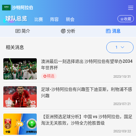
沙特阿拉伯
沙特阿拉伯
球队总览
比赛
阵容
转会
收藏
简介
分析
消息
相关消息
1
澳洲最后一刻选择退出 沙特阿拉伯有望举办2034
年世界杯
精选
2023/10/31
足球-沙特阿拉伯有兴趣签下迪亚斯，利物浦不感
兴趣
2023/07/21
【亚洲预选足球分析】中国 vs 沙特阿拉伯，国足
淘汰无关胜败，沙特全力抢胜晋级
2022/03/22