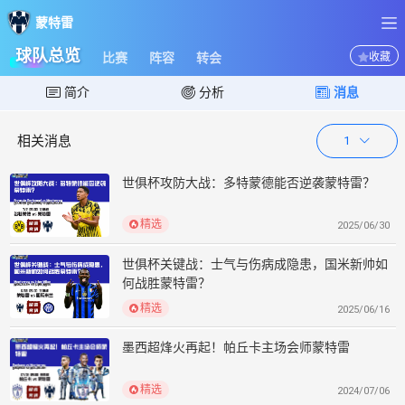
蒙特雷
蒙特雷
球队总览
比赛
阵容
转会
收藏
简介
分析
消息
相关消息
1
世俱杯攻防大战：多特蒙德能否逆袭蒙特雷？
精选
2025/06/30
世俱杯关键战：士气与伤病成隐患，国米新帅如
何战胜蒙特雷？
精选
2025/06/16
墨西超烽火再起！帕丘卡主场会师蒙特雷
精选
2024/07/06