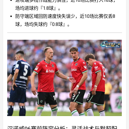
进攻端多线作战能力俱佳，近10场比赛打入18球，
场均进球约『1.8球』。
防守端区域回防速度快失误少，近10场比赛仅丢8
球，场均失球约『0.8球』。