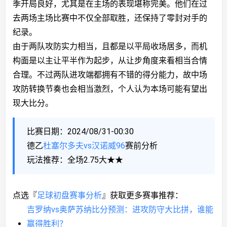
季开局良好，尤其是在主场的表现堪称完美。他们在过
去两场主场比赛中不仅全部取胜，还保持了零封对手的
纪录。
由于两队攻防实力相当，且都是以平局收场居多，而机
构面是以主让平半作为起步，从让步角度来看相当合情
合理。不过两队进攻端都拥有不错的得分能力，故中场
攻防转换节奏也会相当激烈，个人认为本场可能有望出
现大比分。
比赛日期：2024/08/31-00:30
德乙
杜塞尔多夫vs汉诺威96
赛前分析
玩法推荐：全场2.75大★★
点选『
足球初盘赛事分析
』获取更多赛事推荐：
吉罗纳vs奥萨苏纳比分预测：进攻防守大比拼，谁能
赢得胜利？