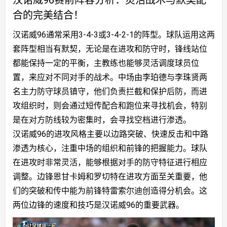
汉诺威96赛前阵容分析：灵活战术与默契配
合的完美结合！
汉诺威96通常采用3-4-3或3-4-2-1的阵型。球队运用这两
套阵型相当有默契，无论是在进攻和防守时，锋线站位
都能保持一定的平衡，主教练也能够灵活调度球员位
置，来应对不同对手的战术。中场由李珀德与李珠贤两
名主力防守球员镇守，他们负责拦截和保护后防，而进
攻组织时，则会通过短传配合和跑位来寻找机会，特别
是在对方防线较为密集时，会寻找空档进行渗透。
汉诺威96的进攻风格主要以边路突破、快速反击和中路
渗透为核心，注重中场的组织和前锋的把握能力。球队
在进攻时非常灵活，能够根据对手的防守特征进行相应
调整。边锋恩甘卡姆和罗切特在进攻方面至关重要，他
们的突破和传中能为前锋特雷索尔迪创造得分机会。这
两位边锋的速度和技巧是汉诺威96的重要武器。