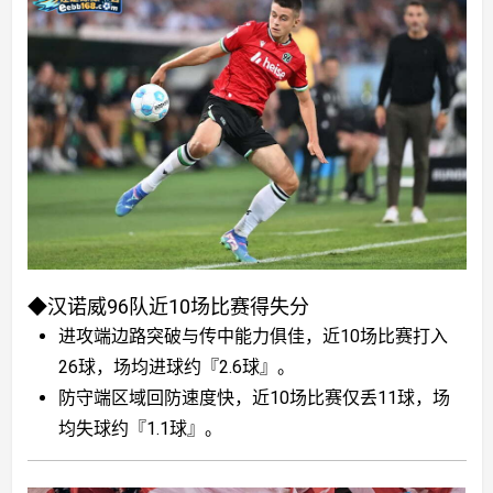
◆汉诺威96队近10场比赛得失分
进攻端边路突破与传中能力俱佳，近10场比赛打入
26球，场均进球约『2.6球』。
防守端区域回防速度快，近10场比赛仅丢11球，场
均失球约『1.1球』。