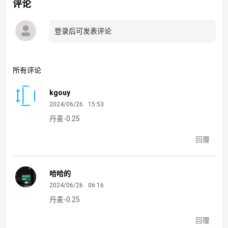
评论
登录后可发表评论
所有评论
kgouy
2024/06/26
15:53
丹麦-0.25
回覆
哈哈的
2024/06/26
06:16
丹麦-0.25
回覆