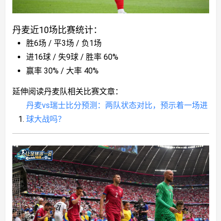
丹麦近10场比赛统计：
胜6场 / 平3场 / 负1场
进16球 / 失9球 / 胜率 60%
赢率 30% / 大率 40%
延伸阅读丹麦队相关比赛文章：
丹麦vs瑞士比分预测：两队状态对比，预示着一场进
球大战吗？