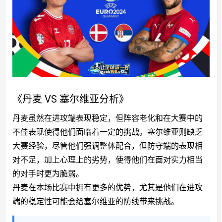
《丹麦 VS 塞尔维亚分析》
丹麦虽然在进攻端表现稳定，但阵容老化和在大赛中的
不佳表现使得他们面临着一定的挑战。塞尔维亚则缺乏
大赛经验，尽管他们强调整体配合，但防守端的表现相
对不足，加上心理上的劣势，使得他们在面对实力相当
的对手时更为脆弱。
丹麦在本场比赛中拥有更多的优势，尤其是他们在进攻
端的稳定性可能会给塞尔维亚的防线带来挑战。