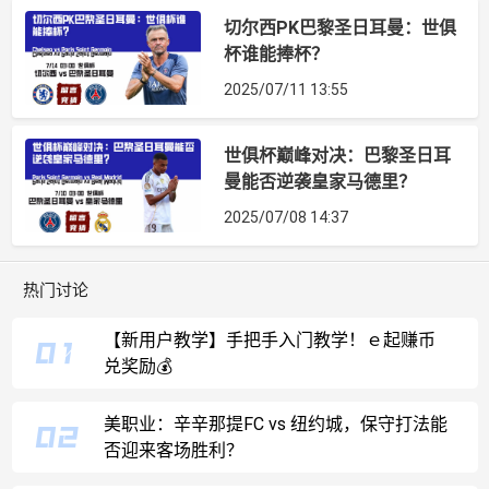
切尔西PK巴黎圣日耳曼：世俱
杯谁能捧杯？
2025/07/11 13:55
世俱杯巅峰对决：巴黎圣日耳
曼能否逆袭皇家马德里？
2025/07/08 14:37
热门讨论
【新用户教学】手把手入门教学！ｅ起赚币
兑奖励💰
美职业：辛辛那提FC vs 纽约城，保守打法能
否迎来客场胜利？