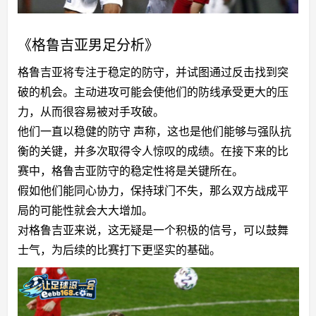
《格鲁吉亚男足分析》
格鲁吉亚将专注于稳定的防守，并试图通过反击找到突
破的机会。主动进攻可能会使他们的防线承受更大的压
力，从而很容易被对手攻破。
他们一直以稳健的防守 声称，这也是他们能够与强队抗
衡的关键，并多次取得令人惊叹的成绩。在接下来的比
赛中，格鲁吉亚防守的稳定性将是关键所在。
假如他们能同心协力，保持球门不失，那么双方战成平
局的可能性就会大大增加。
对格鲁吉亚来说，这无疑是一个积极的信号，可以鼓舞
士气，为后续的比赛打下更坚实的基础。