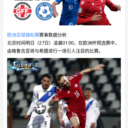
道
欧洲足球锦标赛
赛事数据分析:
北京时间明日（27日）凌晨01:00，在欧洲杯预选赛中，
由格鲁吉亚将与希腊进行一场引人注目的比赛。