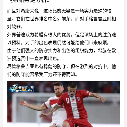
而且对希腊来说，这场比赛无疑是一场实力悬殊的较
量。它们在世界排名中名列前茅，而对手格鲁吉亚则相
对较弱。
外界普遍认为希腊有很大的优势，但足球场上的胜负难
以预料，对手的出色表现仍然可能给他们带来麻烦。
由于他们强大的防守实力和出色的组织能力，希腊在欧
洲预选赛中一直表现出色。
尽管格鲁吉亚也有稳健的防守，但在激烈的对抗中，他
们的防守能否承受压力还不得而知。