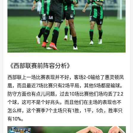
《西部联赛前阵容分析》
西部联上一场比赛表现并不好，客场2-0输给了惠灵顿凤
凰，而且最近7场比赛只有2场平局，其他5场都是输球。
防守方面也有点儿问题，过去10场比赛他们场均丢了2.2
个球，这可不是个好兆头。而且他们在主场的表现也不
怎么样，这个赛季7个主场只有1胜，1平，5负，胜率只
有10%。