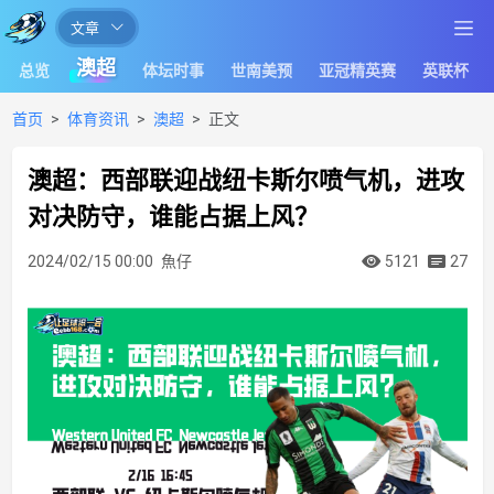
文章
让
澳超
总览
体坛时事
世南美预
亚冠精英赛
英联杯
足
球
首页
体育资讯
澳超
正文
滚
澳超：西部联迎战纽卡斯尔喷气机，进攻
一
对决防守，谁能占据上风？
会
体
2024/02/15 00:00
魚仔
5121
27
育
赛
事
分
析
报