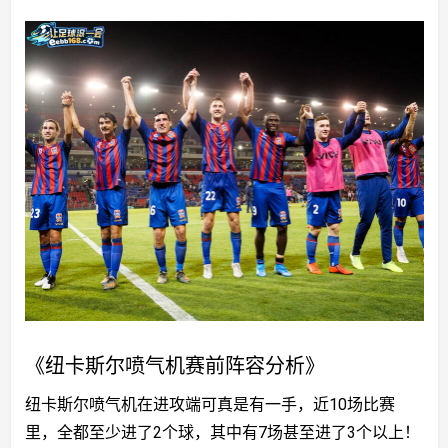
《纽卡斯尔喷气机赛前阵容分析》
纽卡斯尔喷气机在进攻端可真是有一手，近10场比赛
里，全都至少进了2个球，其中有7场甚至进了3个以上！