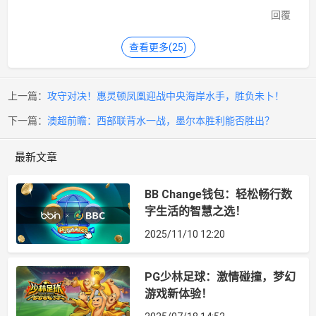
回覆
查看更多(25)
上一篇：
攻守对决！惠灵顿凤凰迎战中央海岸水手，胜负未卜！
下一篇：
澳超前瞻：西部联背水一战，墨尔本胜利能否胜出？
最新文章
BB Change钱包：轻松畅行数
字生活的智慧之选！
2025/11/10 12:20
PG少林足球：激情碰撞，梦幻
游戏新体验！