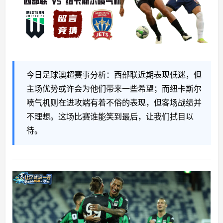
道
今日足球澳超赛事分析：西部联近期表现低迷，但
主场优势或许会为他们带来一些希望；而纽卡斯尔
喷气机则在进攻端有着不俗的表现，但客场战绩并
不理想。这场比赛谁能笑到最后，让我们拭目以
待。