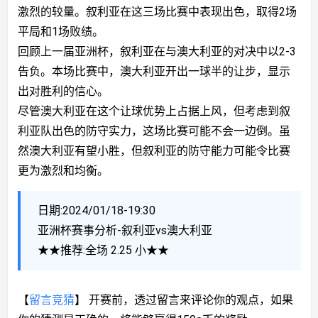
激烈的较量。叙利亚在这三场比赛中表现出色，取得2场
平局和1场败绩。
回顾上一届亚洲杯，叙利亚在与澳大利亚的对决中以2-3
告负。本场比赛中，澳大利亚开出一球半的让步，显示
出对胜利的信心。
尽管澳大利亚在这个让球优势上占据上风，但考虑到叙
利亚队出色的防守实力，这场比赛可能不会一边倒。虽
然澳大利亚有望小胜，但叙利亚的防守能力可能令比赛
更为激烈和均衡。
日期:2024/01/18-19:30
亚洲杯赛事分析-叙利亚vs澳大利亚
★★推荐:全场 2.25 小★★
【
留言竞猜
】 开赛前，透过留言来评论你的观点，如果