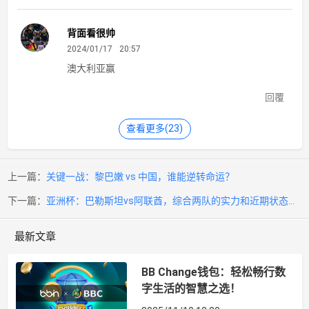
背面看很帅
2024/01/17
20:57
澳大利亚赢
回覆
查看更多(23)
上一篇：
关键一战：黎巴嫩 vs 中国，谁能逆转命运？
下一篇：
亚洲杯：巴勒斯坦vs阿联酋，综合两队的实力和近期状态，
阿联酋更占优势
最新文章
BB Change钱包：轻松畅行数
字生活的智慧之选！