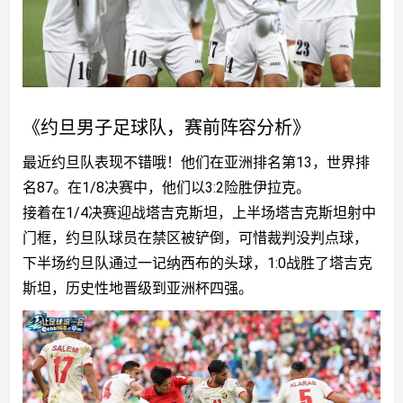
《约旦男子足球队，赛前阵容分析》
最近约旦队表现不错哦！他们在亚洲排名第13，世界排
名87。在1/8决赛中，他们以3:2险胜伊拉克。
接着在1/4决赛迎战塔吉克斯坦，上半场塔吉克斯坦射中
门框，约旦队球员在禁区被铲倒，可惜裁判没判点球，
下半场约旦队通过一记纳西布的头球，1:0战胜了塔吉克
斯坦，历史性地晋级到亚洲杯四强。