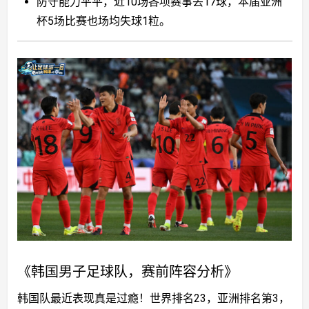
防守能力平平，近10场各项赛事丢17球，本届亚洲
杯5场比赛也场均失球1粒。
《韩国男子足球队，赛前阵容分析》
韩国队最近表现真是过瘾！世界排名23，亚洲排名第3，