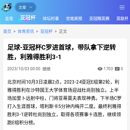
文章
让
亚冠杯
总览
体坛时事
世南美预
亚冠精英赛
英联杯
足
球
首页
体育资讯
亚冠杯
正文
滚
足球-亚冠杯C罗进首球，带队拿下逆转
一
胜，利雅得胜利3-1
会
体
2023/10/03 00:00
姗姗
1703
0
育
北京时间10月3日凌晨2点，2023-24亚冠E组第2轮，利
赛
雅得胜利在沙特国王大学体育场迎战杜尚别独立。上半
事
场加里卜远射中柱，门将亚蒂莫夫表现神勇。下半场C罗
分
打入生涯首球，塔利斯卡5分钟内梅开二度。最终利雅得
胜利3-1逆转杜尚别独立，取得各项赛事十连胜，继续领
析
跑E组积分榜。
报