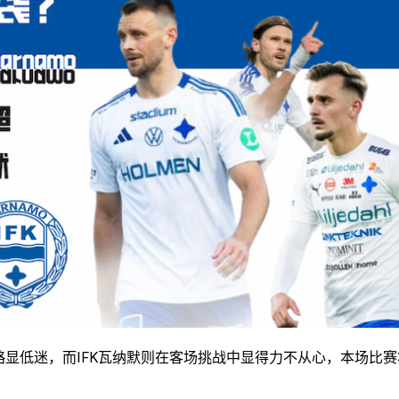
显低迷，而IFK瓦纳默则在客场挑战中显得力不从心，本场比赛