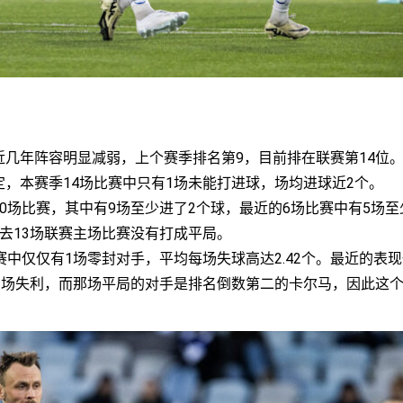
几年阵容明显减弱，上个赛季排名第9，目前排在联赛第14位
，本赛季14场比赛中只有1场未能打进球，场均进球近2个。
0场比赛，其中有9场至少进了2个球，最近的6场比赛中有5场至
去13场联赛主场比赛没有打成平局。
中仅仅有1场零封对手，平均每场失球高达2.42个。最近的表现
3场失利，而那场平局的对手是排名倒数第二的卡尔马，因此这