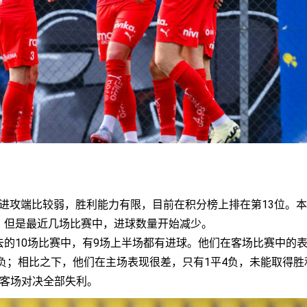
在进攻端比较弱，胜利能力有限，目前在积分榜上排在第13位。
，但是最近几场比赛中，进球数量开始减少。
的10场比赛中，有9场上半场都有进球。他们在客场比赛中的
1负；相比之下，他们在主场表现很差，只有1平4负，未能取得胜
次客场对决全部失利。