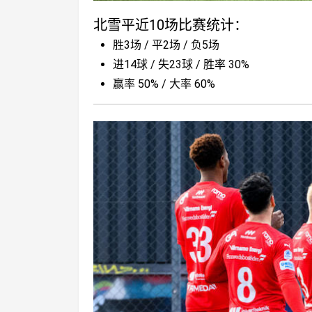
北雪平近10场比赛统计：
胜3场 / 平2场 / 负5场
进14球 / 失23球 / 胜率 30%
赢率 50% / 大率 60%