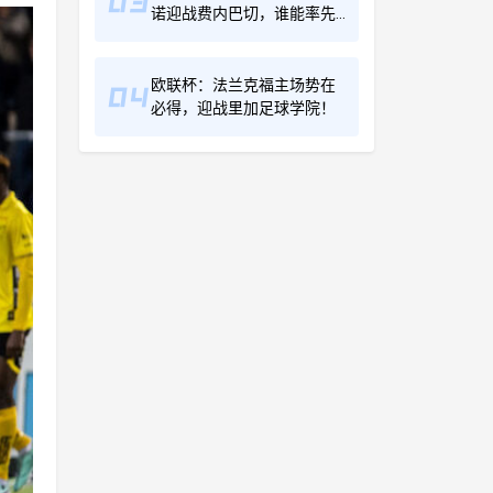
诺迎战费内巴切，谁能率先
夺得胜利？
欧联杯：法兰克福主场势在
必得，迎战里加足球学院！