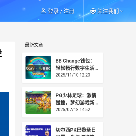
登录 / 注册
关注我们
最新文章
逆
BB Change钱包：
轻松畅行数字生活的
智慧之选！
2025/11/10 12:20
PG少林足球：激情
碰撞，梦幻游戏新体
验！
2025/07/18 14:52
切尔西PK巴黎圣日