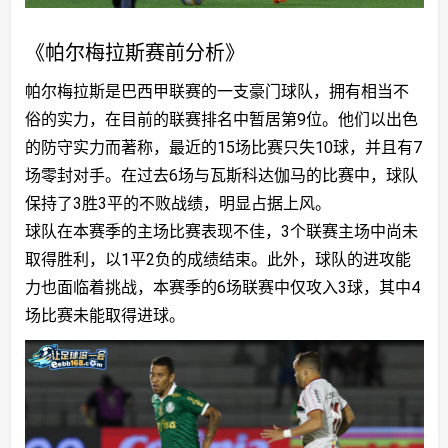
《帕尔梅拉斯赛前分析》
帕尔梅拉斯是巴西甲联赛的一支豪门球队，拥有相当不
俗的实力，在目前的联赛排名中暂居第9位。他们以出色
的防守实力而著称，最近的15场比赛只失10球，并且有7
场零封对手。在过去6场与瓦斯科达伽马的比赛中，球队
保持了3胜3平的不败战绩，明显占据上风。
球队在本赛季的主场比赛表现不佳，3个联赛主场中尚未
取得胜利，以1平2负的成绩结束。此外，球队的进攻能
力也面临着挑战，本赛季的6场联赛中仅攻入3球，其中4
场比赛未能取得进球。