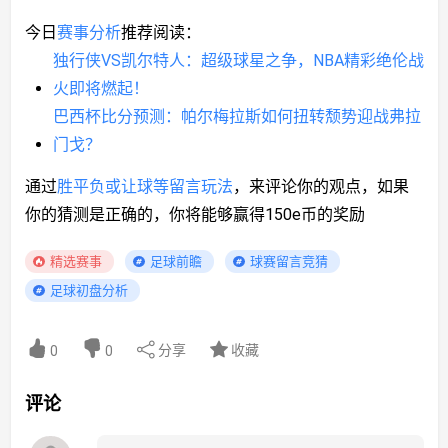
今日
赛事分析
推荐阅读：
独行侠VS凯尔特人：超级球星之争，NBA精彩绝伦战
火即将燃起！
巴西杯比分预测：帕尔梅拉斯如何扭转颓势迎战弗拉
门戈？
通过
胜平负或让球等留言玩法
，来评论你的观点，如果
你的猜测是正确的，你将能够赢得150e币的奖励
精选赛事
足球前瞻
球赛留言竞猜
足球初盘分析
分享
收藏
0
0
评论