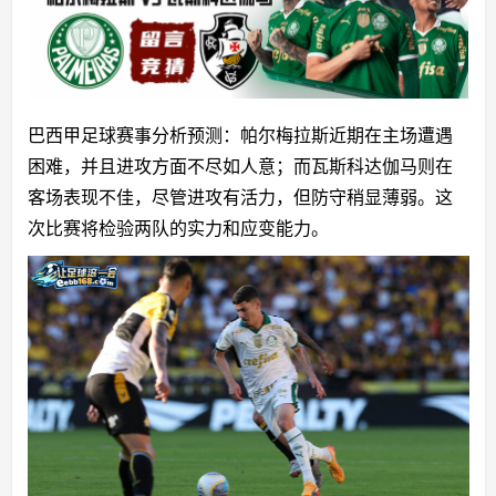
道
巴西甲足球赛事分析预测：帕尔梅拉斯近期在主场遭遇
困难，并且进攻方面不尽如人意；而瓦斯科达伽马则在
客场表现不佳，尽管进攻有活力，但防守稍显薄弱。这
次比赛将检验两队的实力和应变能力。