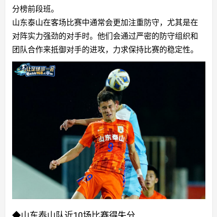
分榜前段班。
山东泰山在客场比赛中通常会更加注重防守，尤其是在
对阵实力强劲的对手时。他们会通过严密的防守组织和
团队合作来抵御对手的进攻，力求保持比赛的稳定性。
◆山东泰山队近10场比赛得失分