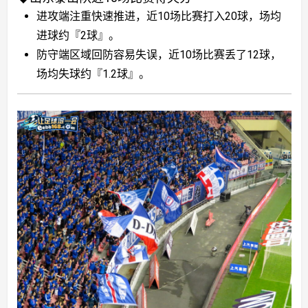
进攻端注重快速推进，近10场比赛打入20球，场均
进球约『2球』。
防守端区域回防容易失误，近10场比赛丢了12球，
场均失球约『1.2球』。