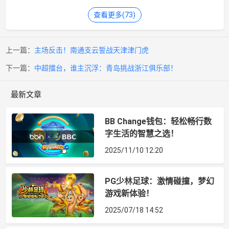
查看更多(73)
上一篇：
主场反击！南通支云誓战天津津门虎
下一篇：
中超擂台，谁主沉浮：青岛挑战浙江俱乐部！
最新文章
BB Change钱包：轻松畅行数
字生活的智慧之选！
2025/11/10 12:20
PG少林足球：激情碰撞，梦幻
游戏新体验！
2025/07/18 14:52