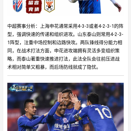
道
中超赛事分析：上海申花通常采用4-3-3或者4-2-3-1的阵
型，强调快速的传递和组织进攻。山东泰山则常用4-2-3-
1阵型，注重中场控制和边路快攻。两队锋线得分能力相
同，在战术打法方面，申花进攻端拥有灵活多变组织策
略，而泰山著重快速推进打法，此法全队会往前压进战
术相对简单又粗暴，而后场防线就成了隐忧。