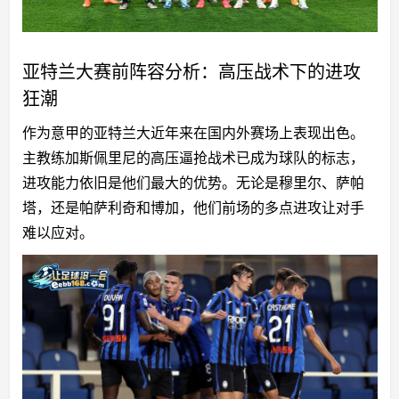
亚特兰大赛前阵容分析：高压战术下的进攻
狂潮
作为意甲的亚特兰大近年来在国内外赛场上表现出色。
主教练加斯佩里尼的高压逼抢战术已成为球队的标志，
进攻能力依旧是他们最大的优势。无论是穆里尔、萨帕
塔，还是帕萨利奇和博加，他们前场的多点进攻让对手
难以应对。