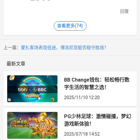
回覆
查看更多(74)
上一篇：
蒙扎客场表现低迷，博洛尼亚能否稳守胜局？
最新文章
BB Change钱包：轻松畅行数
字生活的智慧之选！
2025/11/10 12:20
PG少林足球：激情碰撞，梦幻
游戏新体验！
2025/07/18 14:52