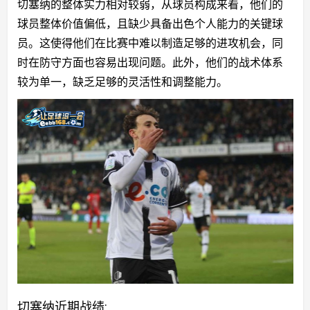
切塞纳的整体实力相对较弱，从球员构成来看，他们的
球员整体价值偏低，且缺少具备出色个人能力的关键球
员。这使得他们在比赛中难以制造足够的进攻机会，同
时在防守方面也容易出现问题。此外，他们的战术体系
较为单一，缺乏足够的灵活性和调整能力。
切塞纳近期战绩: