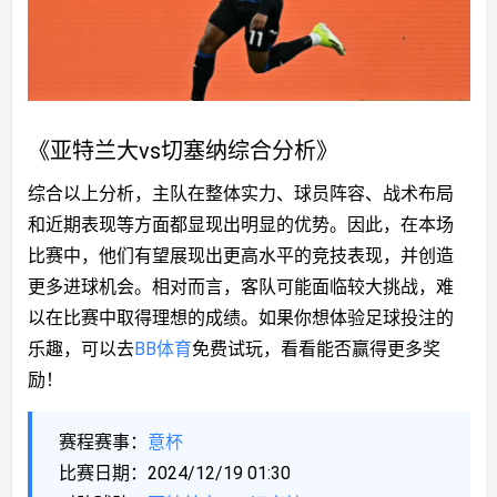
《亚特兰大vs切塞纳综合分析》
综合以上分析，主队在整体实力、球员阵容、战术布局
和近期表现等方面都显现出明显的优势。因此，在本场
比赛中，他们有望展现出更高水平的竞技表现，并创造
更多进球机会。相对而言，客队可能面临较大挑战，难
以在比赛中取得理想的成绩。如果你想体验足球投注的
乐趣，可以去
BB体育
免费试玩，看看能否赢得更多奖
励！
赛程赛事：
意杯
比赛日期：2024/12/19 01:30