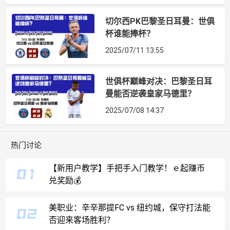
切尔西PK巴黎圣日耳曼：世俱
杯谁能捧杯？
2025/07/11 13:55
世俱杯巅峰对决：巴黎圣日耳
曼能否逆袭皇家马德里？
2025/07/08 14:37
热门讨论
【新用户教学】手把手入门教学！ｅ起赚币
兑奖励💰
美职业：辛辛那提FC vs 纽约城，保守打法能
否迎来客场胜利？