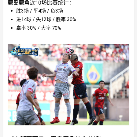
鹿岛鹿角近10场比赛统计：
胜3场 / 平4场 / 负3场
进14球 / 失12球 / 胜率 30%
赢率 30% / 大率 70%