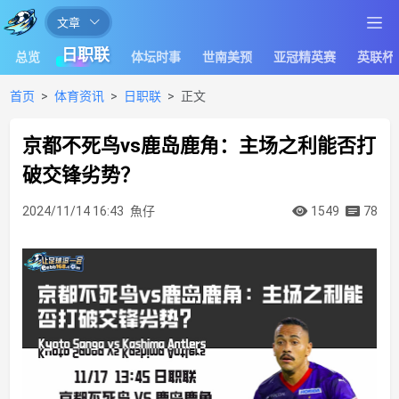
文章
让
日职联
总览
体坛时事
世南美预
亚冠精英赛
英联杯
足
球
首页
体育资讯
日职联
正文
滚
京都不死鸟vs鹿岛鹿角：主场之利能否打
一
破交锋劣势？
会
体
2024/11/14 16:43
魚仔
1549
78
育
赛
事
分
析
报