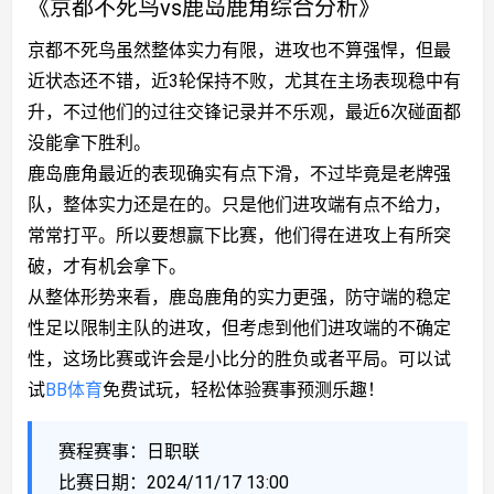
《京都不死鸟vs鹿岛鹿角综合分析》
京都不死鸟虽然整体实力有限，进攻也不算强悍，但最
近状态还不错，近3轮保持不败，尤其在主场表现稳中有
升，不过他们的过往交锋记录并不乐观，最近6次碰面都
没能拿下胜利。
鹿岛鹿角最近的表现确实有点下滑，不过毕竟是老牌强
队，整体实力还是在的。只是他们进攻端有点不给力，
常常打平。所以要想赢下比赛，他们得在进攻上有所突
破，才有机会拿下。
从整体形势来看，鹿岛鹿角的实力更强，防守端的稳定
性足以限制主队的进攻，但考虑到他们进攻端的不确定
性，这场比赛或许会是小比分的胜负或者平局。可以试
试
BB体育
免费试玩，轻松体验赛事预测乐趣！
赛程赛事：日职联
比赛日期：2024/11/17 13:00