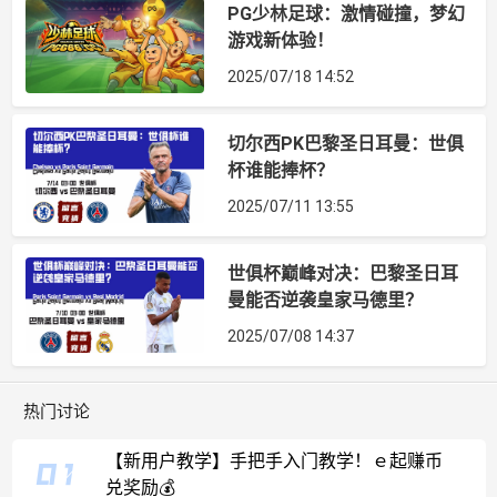
PG少林足球：激情碰撞，梦幻
游戏新体验！
2025/07/18 14:52
切尔西PK巴黎圣日耳曼：世俱
杯谁能捧杯？
2025/07/11 13:55
世俱杯巅峰对决：巴黎圣日耳
曼能否逆袭皇家马德里？
2025/07/08 14:37
热门讨论
【新用户教学】手把手入门教学！ｅ起赚币
兑奖励💰