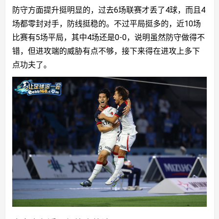
防守方面提升挺明显的，过去6场联赛才丢了4球，而且4
场都零封对手，防线挺稳的。不过平局挺多的，近10场
比赛有5场平局，其中4场还是0-0，说明虽然防守做得不
错，但进攻端的威胁有点不够，接下来得在进攻上多下
点功夫了。