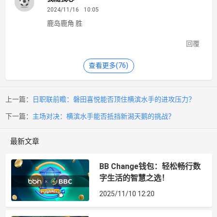
2024/11/16
10:05
鹿岛鹿角 胜
回覆
查看更多(76)
上一篇：
日职联前瞻：磐田喜悦能否顶住横滨水手的进攻压力？
下一篇：
主场对决：横滨水手能否抵挡新潟天鹅的挑战？
最新文章
BB Change钱包：轻松畅行数
字生活的智慧之选！
2025/11/10 12:20