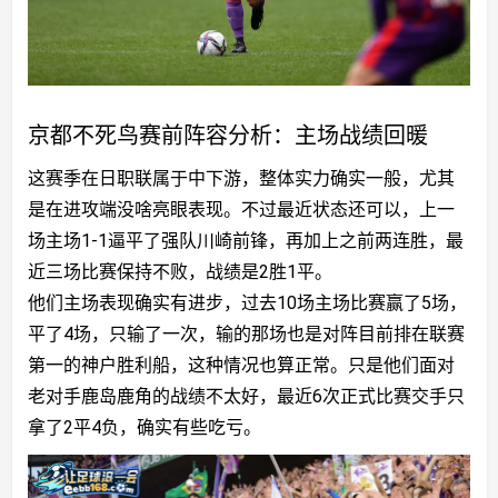
京都不死鸟赛前阵容分析：主场战绩回暖
这赛季在日职联属于中下游，整体实力确实一般，尤其
是在进攻端没啥亮眼表现。不过最近状态还可以，上一
场主场1-1逼平了强队川崎前锋，再加上之前两连胜，最
近三场比赛保持不败，战绩是2胜1平。
他们主场表现确实有进步，过去10场主场比赛赢了5场，
平了4场，只输了一次，输的那场也是对阵目前排在联赛
第一的神户胜利船，这种情况也算正常。只是他们面对
老对手鹿岛鹿角的战绩不太好，最近6次正式比赛交手只
拿了2平4负，确实有些吃亏。