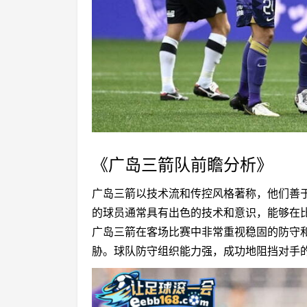
《广岛三箭队前瞻分析》
广岛三箭以技术流和传控风格著称，他们善
的球员通常具有出色的技术和意识，能够在
广岛三箭在客场比赛中非常重视稳固的防守
胁。球队防守组织能力强，成功地阻挡对手