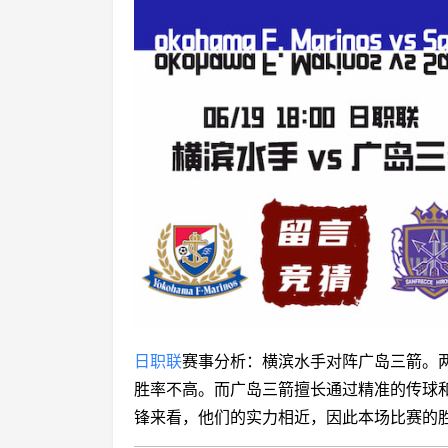
日职联
赛事分析：横滨水手对阵广岛三箭。
胜率不高。而广岛三箭擅长通过精准的传球
锋来看，他们的实力相近，因此本场比赛的