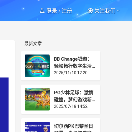
登录 / 注册
关注我们
最新文章
BB Change钱包：
轻松畅行数字生活的
智慧之选！
2025/11/10 12:20
PG少林足球：激情
碰撞，梦幻游戏新体
验！
2025/07/18 14:52
切尔西PK巴黎圣日