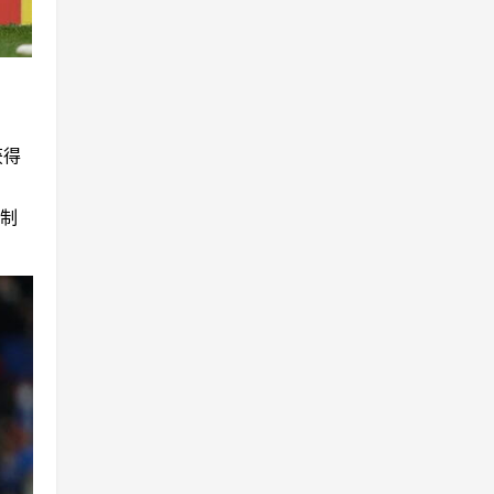
获得
控制