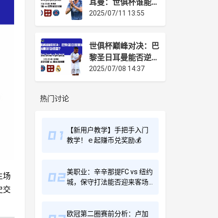
耳曼：世俱杯谁能捧
杯？
2025/07/11 13:55
世俱杯巅峰对决：巴
黎圣日耳曼能否逆袭
皇家马德里？
2025/07/08 14:37
热门讨论
【新用户教学】手把手入门
教学！ｅ起赚币兑奖励💰
美职业：辛辛那提FC vs 纽约
主场
城，保守打法能否迎来客场
史交
胜利？
欧冠第二圈赛前分析：卢加