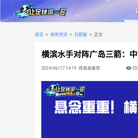
让足球滚一会体育赛事分析报道
首页
体育资讯
日职联
正文
横滨水手对阵广岛三箭：中
2024/06/17 14:19
伟哥来推荐
55