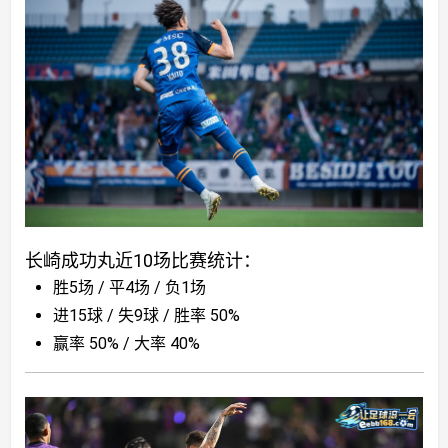
长崎成功丸近10场比赛统计：
胜5场 / 平4场 / 负1场
进15球 / 失9球 / 胜率 50%
赢率 50% / 大率 40%