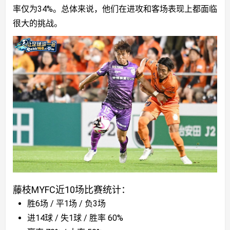
率仅为34%。总体来说，他们在进攻和客场表现上都面临
很大的挑战。
藤枝MYFC近10场比赛统计：
胜6场 / 平1场 / 负3场
进14球 / 失1球 / 胜率 60%