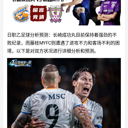
道
日职乙足球分析预测：长崎成功丸目前保持着强劲的不
败纪录，而藤枝MYFC则遭遇了进攻不力和客场不利的困
境，以下是对双方状况进行详细分析和预测。