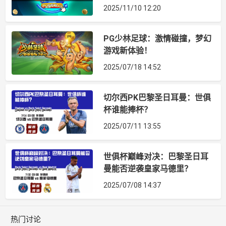
2025/11/10 12:20
PG少林足球：激情碰撞，梦幻
游戏新体验！
2025/07/18 14:52
切尔西PK巴黎圣日耳曼：世俱
杯谁能捧杯？
2025/07/11 13:55
世俱杯巅峰对决：巴黎圣日耳
曼能否逆袭皇家马德里？
2025/07/08 14:37
热门讨论