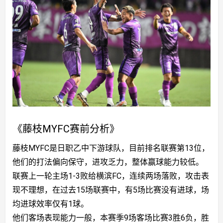
《藤枝MYFC赛前分析》
藤枝MYFC是日职乙中下游球队，目前排名联赛第13位，
他们的打法偏向保守，进攻乏力，整体赢球能力较低。
联赛上一轮主场1-3败给横滨FC，连续两场落败，攻击表
现不理想，在过去15场联赛中，有5场比赛没有进球，场
均进球效率仅有1球。
他们客场表现能力一般，本赛季9场客场比赛3胜6负，胜