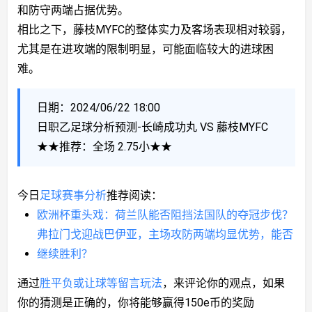
和防守两端占据优势。
相比之下，藤枝MYFC的整体实力及客场表现相对较弱，
尤其是在进攻端的限制明显，可能面临较大的进球困
难。
日期：2024/06/22 18:00
日职乙足球分析预测-长崎成功丸 VS 藤枝MYFC
★★推荐：全场 2.75小★★
今日
足球赛事分析
推荐阅读：
欧洲杯重头戏：荷兰队能否阻挡法国队的夺冠步伐？
弗拉门戈迎战巴伊亚，主场攻防两端均显优势，能否
继续胜利？
通过
胜平负或让球等留言玩法
，来评论你的观点，如果
你的猜测是正确的，你将能够赢得150e币的奖励