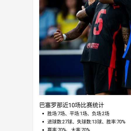
巴塞罗那近10场比赛统计
胜场:7场、平场:1场、负场:2场
进球数:27球、失球数:13球、胜率:70%
赢率:70%、大率:70%