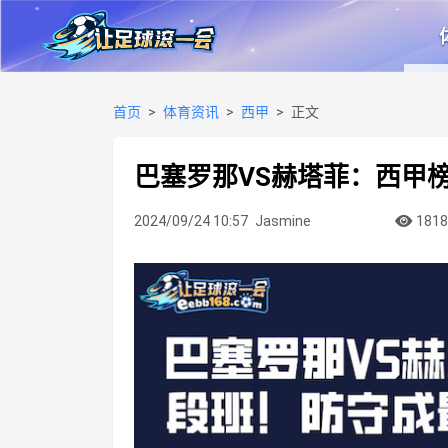
让足球滚一会体育赛事分析报道
首页
体育资讯
西甲
正文
巴塞罗那VS赫塔菲：西甲
2024/09/24 10:57
Jasmine
1818