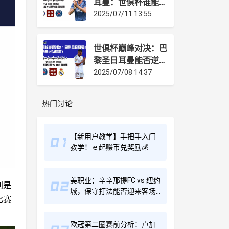
耳曼：世俱杯谁能捧
杯？
2025/07/11 13:55
世俱杯巅峰对决：巴
黎圣日耳曼能否逆袭
皇家马德里？
2025/07/08 14:37
热门讨论
【新用户教学】手把手入门
教学！ｅ起赚币兑奖励💰
美职业：辛辛那提FC vs 纽约
别是
城，保守打法能否迎来客场
比赛
胜利？
欧冠第二圈赛前分析：卢加