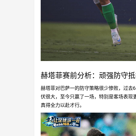
赫塔菲赛前分析：顽强防守抵
赫塔菲对巴萨一的防守策略很少惨败，过去6
伏很大，至今只赢了一场，特别是客场表现
真得全力以赴才行。