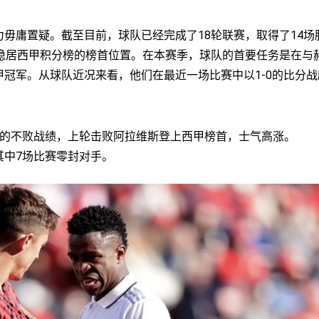
毋庸置疑。截至目前，球队已经完成了18轮联赛，取得了14场
稳居西甲积分榜的榜首位置。在本赛季，球队的首要任务是在与
冠军。从球队近况来看，他们在最近一场比赛中以1-0的比分战
3平的不败战绩，上轮击败阿拉维斯登上西甲榜首，士气高涨。
其中7场比赛零封对手。