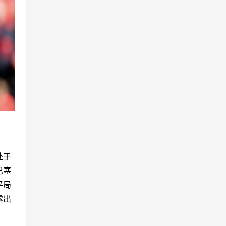
处于
巴塞
平局
露出