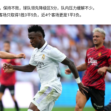
平，保持不败，球队领先降级区5分，队内压力缓解不少。
场只取得1胜3平5负，近4个客场更是1平3负。