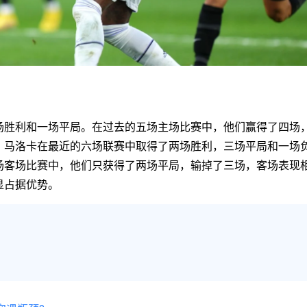
场胜利和一场平局。在过去的五场主场比赛中，他们赢得了四场
，马洛卡在最近的六场联赛中取得了两场胜利，三场平局和一场
场客场比赛中，他们只获得了两场平局，输掉了三场，客场表现
显占据优势。