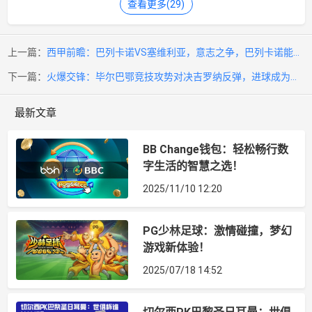
查看更多(29)
上一篇：
西甲前瞻：巴列卡诺VS塞维利亚，意志之争，巴列卡诺能否
期待？
下一篇：
火爆交锋：毕尔巴鄂竞技攻势对决吉罗纳反弹，进球成为焦
点！
最新文章
BB Change钱包：轻松畅行数
字生活的智慧之选！
2025/11/10 12:20
PG少林足球：激情碰撞，梦幻
游戏新体验！
2025/07/18 14:52