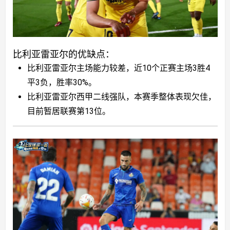
比利亚雷亚尔的优缺点：
比利亚雷亚尔主场能力较差，近10个正赛主场3胜4
平3负，胜率30%。
比利亚雷亚尔西甲二线强队，本赛季整体表现欠佳，
目前暂居联赛第13位。