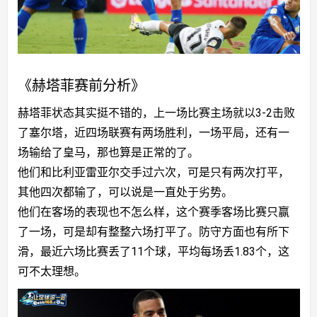
《赫塔菲赛前分析》
赫塔菲状态其实挺不错的，上一场比赛主场就以3-2击败
了塞尔塔，近四场联赛有两场胜利，一场平局，还有一
场输给了皇马，那也算是正常的了。
他们和比利亚雷亚尔交手过六次，可是只有两次打平，
其他四次都输了，可以说是一直处于劣势。
他们在客场的表现也不怎么样，这个赛季客场比赛只赢
了一场，可是却有整整六场打平了。防守方面也有所下
滑，最近六场比赛丢了11个球，平均每场丢1.83个，这
可不太理想。