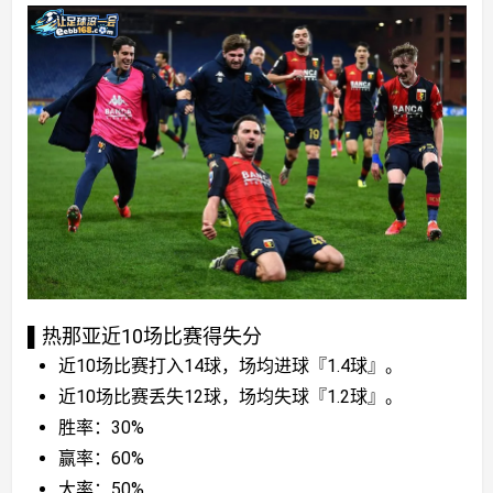
▌热那亚近10场比赛得失分
近10场比赛打入14球，场均进球『1.4球』。
近10场比赛丢失12球，场均失球『1.2球』。
胜率：30%
赢率：60%
大率：50%