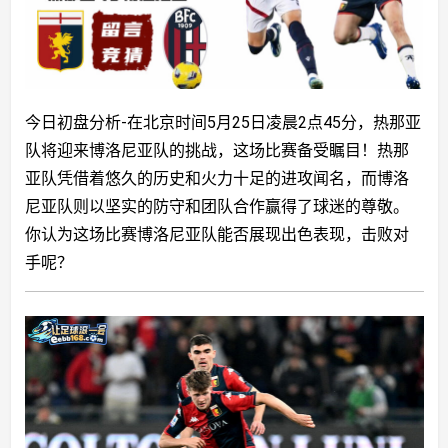
道
今日初盘分析-在北京时间5月25日凌晨2点45分，热那亚
队将迎来博洛尼亚队的挑战，这场比赛备受瞩目！热那
亚队凭借着悠久的历史和火力十足的进攻闻名，而博洛
尼亚队则以坚实的防守和团队合作赢得了球迷的尊敬。
你认为这场比赛博洛尼亚队能否展现出色表现，击败对
手呢？