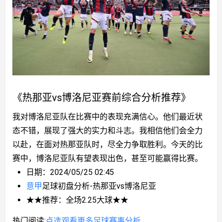
《热那亚vs博洛尼亚赛前综合分析推荐》
我对博洛尼亚队在比赛中的表现充满信心。他们最近状
态不错，展现了强大的实力和斗志。我相信他们会全力
以赴，在面对热那亚队时，尽全力争取胜利。今天的比
赛中，博洛尼亚队有望表现出色，甚至可能赢得比赛。
日期：2024/05/25 02:45
意甲
足球初盘分析-热那亚vs博洛尼亚
★★推荐：全场2.25大球★★
热门阅读:
点选观看更多足球赛事分析