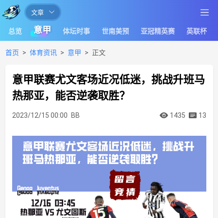
文章
让
意甲
总览
体坛时事
世南美预
亚冠精英赛
英联杯
足
球
首页
体育资讯
意甲
正文
滚
意甲联赛尤文客场近况低迷，挑战升班马
一
热那亚，能否逆袭取胜？
会
体
2023/12/15 00:00
BB
1435
13
育
赛
事
分
析
报