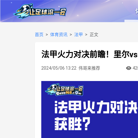
让足球滚一会体育赛事分析报道
首页
体育资讯
法甲
正文
法甲火力对决前瞻！里尔v
2024/05/06 13:22
伟哥来推荐
42