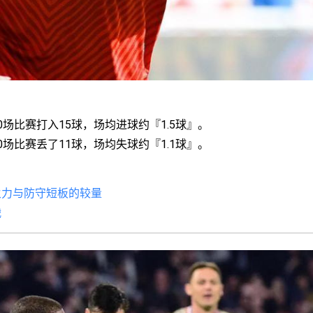
场比赛打入15球，场均进球约『1.5球』。
场比赛丢了11球，场均失球约『1.1球』。
火力与防守短板的较量
战