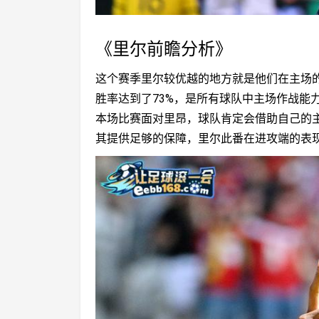
《里尔前瞻分析》
这个赛季里尔较优越的地方就是他们在主场的
胜率达到了73%，是所有球队中主场作战能
本场比赛面对里昂，球队肯定会借助自己的
其提供足够的保障，里尔此番在进攻端的表