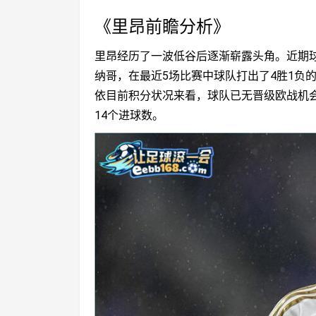
《里昂前瞻分析》
里昂经历了一波低谷后逐渐崭露头角。近期球
纳哥，在最近5场比赛中球队打出了4胜1负
依目前积分状况来看，球队已无晋级欧战机
14个进球数。