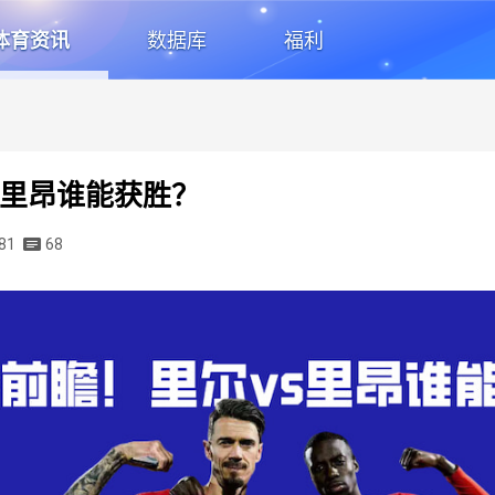
体育资讯
数据库
福利
s里昂谁能获胜？
81
68