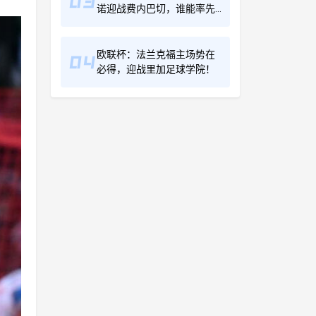
诺迎战费内巴切，谁能率先
夺得胜利？
欧联杯：法兰克福主场势在
必得，迎战里加足球学院！