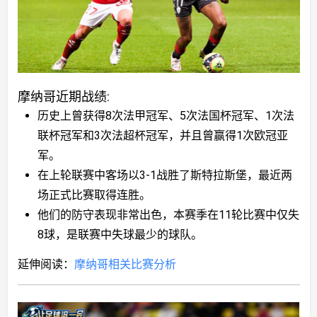
摩纳哥近期战绩:
历史上曾获得8次法甲冠军、5次法国杯冠军、1次法
联杯冠军和3次法超杯冠军，并且曾赢得1次欧冠亚
军。
在上轮联赛中客场以3-1战胜了斯特拉斯堡，最近两
场正式比赛取得连胜。
他们的防守表现非常出色，本赛季在11轮比赛中仅失
8球，是联赛中失球最少的球队。
延伸阅读：
摩纳哥相关比赛分析