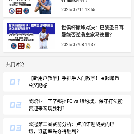
2025/07/11 13:55
世俱杯巅峰对决：巴黎圣日耳
曼能否逆袭皇家马德里？
2025/07/08 14:37
热门讨论
【新用户教学】手把手入门教学！ｅ起赚币
兑奖励💰
美职业：辛辛那提FC vs 纽约城，保守打法能
否迎来客场胜利？
欧冠第二圈赛前分析：卢加诺迎战费内巴
切，谁能率先夺得胜利？