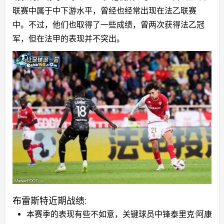
联赛中属于中下游水平，曾经也经常出现在法乙联赛
中。不过，他们也取得了一些成绩，曾两次获得法乙冠
军，但在法甲的表现并不突出。
布雷斯特近期战绩:
本赛季的表现有些不如意，关键球员中锋泰里克·阿康