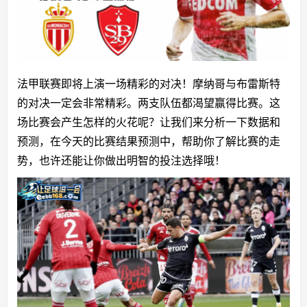
道
法甲联赛即将上演一场精彩的对决！摩纳哥与布雷斯特
的对决一定会非常精彩。两支队伍都渴望赢得比赛。这
场比赛会产生怎样的火花呢？让我们来分析一下数据和
预测，在今天的比赛结果预测中，帮助你了解比赛的走
势，也许还能让你做出明智的投注选择哦！