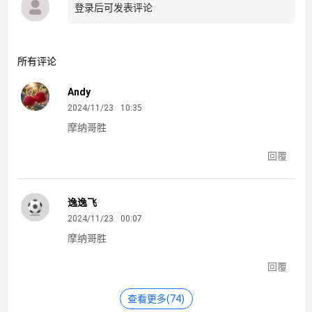
登录后可发表评论
所有评论
Andy
2024/11/23
10:35
摩纳哥胜
回覆
逸逸飞
2024/11/23
00:07
摩纳哥胜
回覆
查看更多(74)