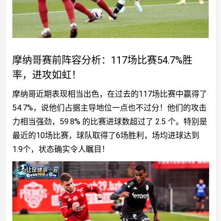
摩纳哥赛前阵容分析：117场比赛54.7%胜
率，进攻如虹！
摩纳哥近期表现相当出色，在过去的117场比赛中赢得了
54.7%，说他们占据主导地位一点也不过分！他们的攻击
力相当强劲，59.8% 的比赛进球数超过了 2.5 个。特别是
最近的10场比赛，球队取得了6场胜利，场均进球达到
1.9个，状态确实令人瞩目！