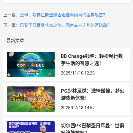
上一篇：
法甲：斯特拉斯堡能否阻挡摩纳哥的强势攻击？
下一篇：
巴黎圣日耳曼状态火热，图卢兹三连胜能否破敌？
最新文章
BB Change钱包：轻松畅行数
字生活的智慧之选！
2025/11/10 12:20
PG少林足球：激情碰撞，梦幻
游戏新体验！
2025/07/18 14:52
切尔西PK巴黎圣日耳曼：世俱
杯谁能捧杯？