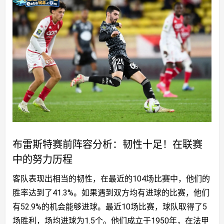
布雷斯特赛前阵容分析：韧性十足！在联赛
中的努力历程
客队表现出相当的韧性，在最近的104场比赛中，他们的
胜率达到了41.3%。如果遇到双方均有进球的比赛，他们
有52.9%的机会能够进球。最近10场比赛，球队取得了5
场胜利，场均进球为1.5个。他们成立于1950年，在法甲