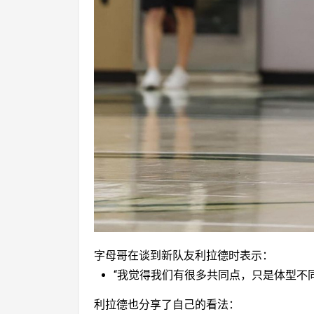
字母哥在谈到新队友利拉德时表示：
“我觉得我们有很多共同点，只是体型不
利拉德也分享了自己的看法：