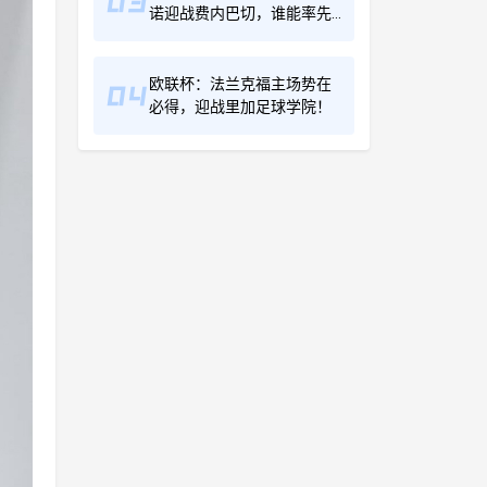
诺迎战费内巴切，谁能率先
夺得胜利？
欧联杯：法兰克福主场势在
必得，迎战里加足球学院！