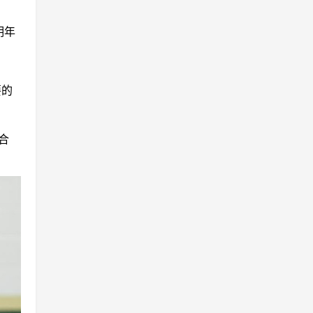
明年
要的
合