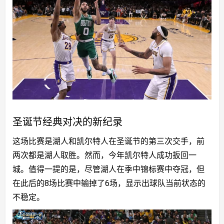
圣诞节经典对决的新纪录
这场比赛是湖人和凯尔特人在圣诞节的第三次交手，前
两次都是湖人取胜。然而，今年凯尔特人成功扳回一
城。值得一提的是，尽管湖人在季中锦标赛中夺冠，但
在此后的8场比赛中输掉了6场，显示出球队当前状态的
不稳定。