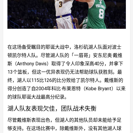
道
在这场备受瞩目的耶诞大战中，洛杉矶湖人队面对波士
顿凯尔特人队。尽管湖人队的「一眉哥」安东尼奥·戴维
斯（Anthony Davis）取得了令人印象深高40分，并拿下
13个篮板，但这一优异表现仍无法帮助球队获胜刻。最
终，湖人以115比126的比分败给了凯尔特人。戴维斯的
得分创造了自2004年科比·布莱恩特（Kobe Bryant）以来
的球队耶诞大战最高分纪录。
湖人队友表现欠佳，团队战术失衡
尽管戴维斯表现出色，但湖人的其他队员却未能给予足
够支持。在这场比赛中，除戴维斯外，没有其他湖人球