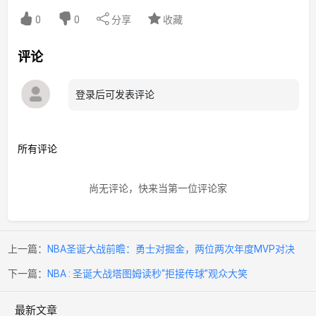
分享
收藏
0
0
评论
登录后可发表评论
所有评论
尚无评论，快来当第一位评论家
上一篇：
NBA圣诞大战前瞻：勇士对掘金，两位两次年度MVP对决
下一篇：
NBA : 圣诞大战塔图姆读秒“拒接传球”观众大笑
最新文章