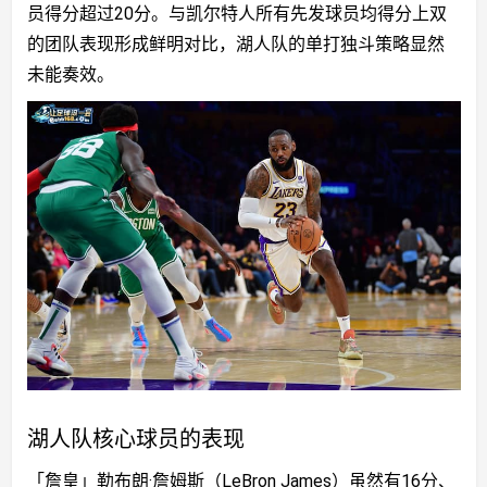
员得分超过20分。与凯尔特人所有先发球员均得分上双
的团队表现形成鲜明对比，湖人队的单打独斗策略显然
未能奏效。
湖人队核心球员的表现
「詹皇」勒布朗·詹姆斯（LeBron James）虽然有16分、