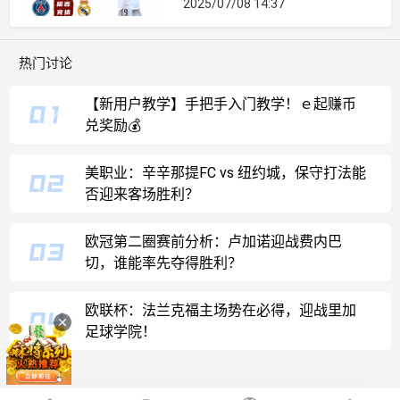
2025/07/08 14:37
热门讨论
【新用户教学】手把手入门教学！ｅ起赚币
兑奖励💰
美职业：辛辛那提FC vs 纽约城，保守打法能
否迎来客场胜利？
欧冠第二圈赛前分析：卢加诺迎战费内巴
切，谁能率先夺得胜利？
欧联杯：法兰克福主场势在必得，迎战里加
足球学院！