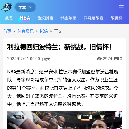
文章
让
NBA
总览
体坛时事
世南美预
亚冠精英赛
英联杯
足
球
首页
体育资讯
NBA
正文
滚
利拉德回归波特兰：新挑战，旧情怀！
一
会
2024/02/01 00:00
雨天
2974
0
体
NBA最新消息：达米安·利拉德本赛季加盟密尔沃基雄鹿
育
队，与字母哥组成争夺冠军的强大双星。作为职业生涯
赛
的第11个赛季，利拉德首次穿上了不同球队的球衣。今
事
天，他回到了熟悉的波特兰，准备比赛。在赛前的采访
中，他坦言自己还不太适应这种感觉。
分
析
报