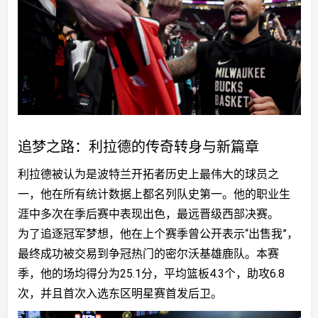
道
追梦之路：利拉德的传奇转身与新篇章
利拉德被认为是波特兰开拓者历史上最伟大的球员之
一，他在所有统计数据上都名列队史第一。他的职业生
涯中多次在季后赛中表现出色，最远晋级西部决赛。
为了追逐冠军梦想，他在上个赛季曾公开表示“出售我”，
最终成功被交易到争冠热门的密尔沃基雄鹿队。本赛
季，他的场均得分为25.1分，平均篮板4.3个，助攻6.8
次，并且首次入选东区明星赛首发后卫。