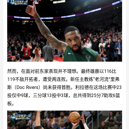
然而，在面对前东家表现并不理想。最终雄鹿以116比
119不敌开拓者，遭受两连败。新任主教练“老河流”里弗
斯（Doc Rivers）尚未获得首胜。利拉德在这场比赛中23
投仅中9球，三分球13投中3球，总共得到25分7助攻6篮
板。