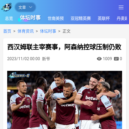
文章
让
体坛时事
总览
世南美预
亚冠精英赛
英联杯
丹麦超
足
球
首页
体育资讯
体坛时事
正文
滚
西汉姆联主宰赛事，阿森纳控球压制仍败
一
会
2023/11/02 00:00
新爷
1009
0
体
育
赛
事
分
析
报