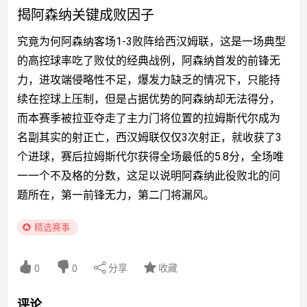
揭阿森纳关键成败因子
究竟为何阿森纳客场1-3败阵给西汉姆联，这是一场典型
的高控球率吃了败仗的经典战例，阿森纳首发的前锋无
力，进攻端侵略性不足，爆发力缺乏的情况下，只能持
续在控球上压制，但是占据优势的阿森纳却无法得分，
而本赛季被拉亚夺走了主力门将位置的拉姆斯代尔成为
名副其实的射正亡，西汉姆联仅仅3次射正，就收获了3
个进球，赛后拉姆斯代尔获得全场最低的5.8分，全场唯
一一个不及格的分数，这足以说明阿森纳此役败北的问
题所在，第一前锋无力，第二门将漏风。
精选赛事
分享
收藏
0
0
评论