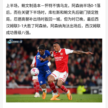
上半场，鲍文制造本－怀特不慎乌龙，阿森纳半场0-1落
后，而在关键下半场时，库杜斯和鲍文先后破门锁定胜
局，厄德高替补出场时扳回一城，但为时已晚，最后西
汉姆联3-1大胜了阿森纳，阿森纳淘汰出场后，西汉姆联
成功晋级八强。