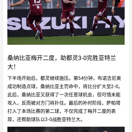
桑纳比亚梅开二度，助都灵3-0完胜亚特兰
大！
下半场开始后，都灵继续施压。第54分钟，布诺吉尼奥
成功制造点球，桑纳比亚主罚命中，将比分扩大至2-0。
此后，桑纳比亚又获得了一次任意球机会，但可惜未能
攻入，反而被对方门将扑住。最后的补时阶段，萨帕塔
打入了本场比赛的第二球，不仅完成了梅开二度的表
现，还帮助球队以3-0战胜亚特兰大。