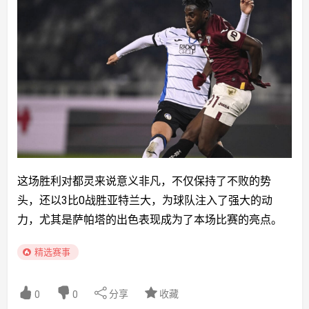
这场胜利对都灵来说意义非凡，不仅保持了不败的势
头，还以3比0战胜亚特兰大，为球队注入了强大的动
力，尤其是萨帕塔的出色表现成为了本场比赛的亮点。
精选赛事
分享
收藏
0
0