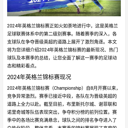
道
2024年英格兰锦标赛正如火如荼地进行中，这是英格兰
足球联赛体系中的第二级别赛事。随着赛季的深入，各
支球队在争夺晋级英超的道路上展开了激烈角逐。本文
将为您详细介绍2024年英格兰锦标赛的最新现况、热门
球队及本赛季的总结，让您全面了解这一赛季的足球动
态和精彩看点。
2024年英格兰锦标赛现况
2024年英格兰锦标赛（Championship）自8月开赛以来，
竞争异常激烈。赛季已接近中段，各队在为晋级英超的
道路上全力以赴。截至目前，布里斯托尔城、谢菲联和
诺里奇城等队伍表现突出，争夺积分榜的前列位置。赛
季中的各场比赛充满悬念，球队之间的排名争夺进入了