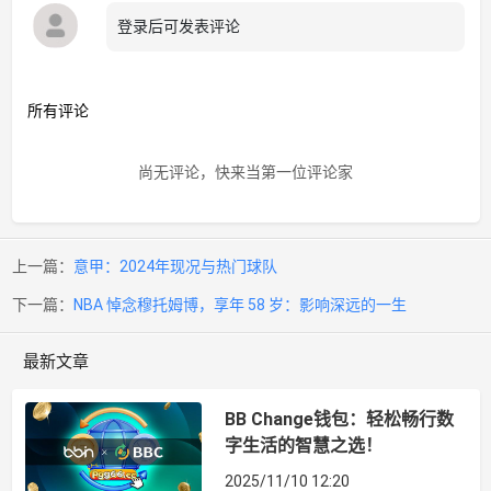
登录后可发表评论
所有评论
尚无评论，快来当第一位评论家
上一篇：
意甲：2024年现况与热门球队
下一篇：
NBA 悼念穆托姆博，享年 58 岁：影响深远的一生
最新文章
BB Change钱包：轻松畅行数
字生活的智慧之选！
2025/11/10 12:20