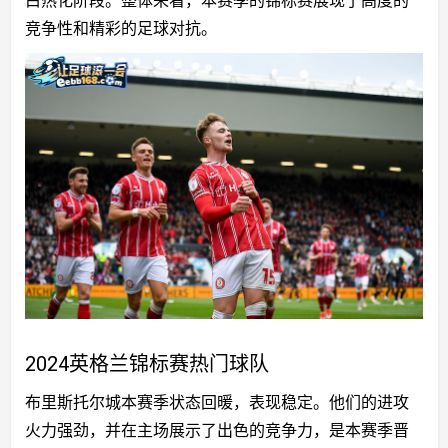
白热化阶段。整体来看，本赛季的锦标赛展现了高度的
竞争性和精彩的足球对抗。
2024英格兰锦标赛热门球队
布里斯托尔城本赛季状态回暖，表现稳定。他们的进攻
火力强劲，并在主场展示了出色的竞争力，是本赛季晋