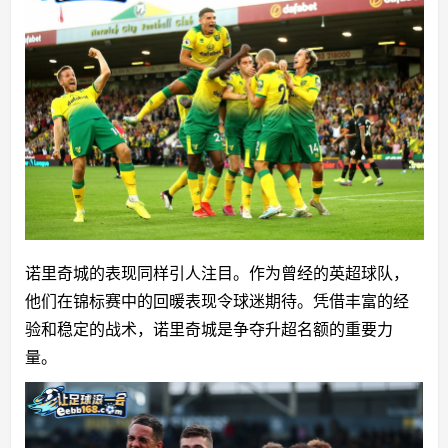
诺里奇城的表现同样引人注目。作为曾经的英超球队，
他们在锦标赛中的回暖表现令球迷期待。凭借丰富的经
验和稳定的战术，诺里奇城是争夺升超名额的重要力
量。