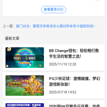
查看更多(52)
上一篇：
豪门对决：葡萄牙体育进攻火爆对阵本菲卡强势防线！
最新文章
BB Change钱包：轻松畅行数
字生活的智慧之选！
2025/11/10 12:20
PG少林足球：激情碰撞，梦幻
游戏新体验！
2025/07/18 14:52
切尔西PK巴黎圣日耳曼：世俱