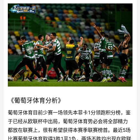
《葡萄牙体育分析》
葡萄牙体育目前少赛一场领先本菲卡1分领跑积分榜，鉴
于已经从欧联杯中出局，葡萄牙体育势必会将全部精力
都放在联赛上，很有希望获得本赛季联赛榜首。最近5场
比赛葡萄牙体育取得3胜1平1负，两场不胜均出现在欧联