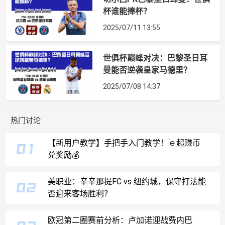
杯谁能捧杯？
2025/07/11 13:55
世俱杯巅峰对决：巴黎圣日耳
曼能否逆袭皇家马德里？
2025/07/08 14:37
热门讨论
【新用户教学】手把手入门教学！ｅ起赚币
兑奖励💰
美职业：辛辛那提FC vs 纽约城，保守打法能
否迎来客场胜利？
欧冠第二圈赛前分析：卢加诺迎战费内巴