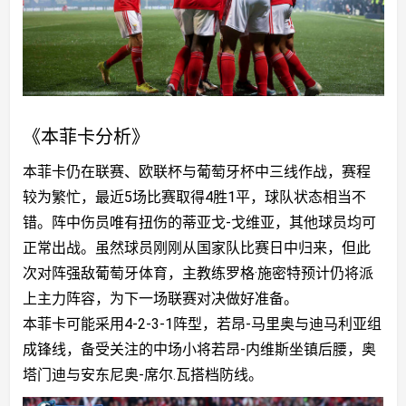
《本菲卡分析》
本菲卡仍在联赛、欧联杯与葡萄牙杯中三线作战，赛程
较为繁忙，最近5场比赛取得4胜1平，球队状态相当不
错。阵中伤员唯有扭伤的蒂亚戈-戈维亚，其他球员均可
正常出战。虽然球员刚刚从国家队比赛日中归来，但此
次对阵强敌葡萄牙体育，主教练罗格·施密特预计仍将派
上主力阵容，为下一场联赛对决做好准备。
本菲卡可能采用4-2-3-1阵型，若昂-马里奥与迪马利亚组
成锋线，备受关注的中场小将若昂-内维斯坐镇后腰，奥
塔门迪与安东尼奥-席尔.瓦搭档防线。