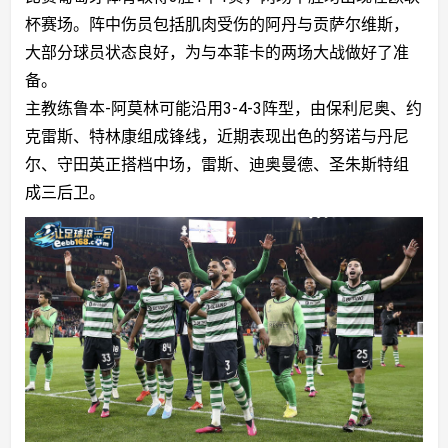
杯赛场。阵中伤员包括肌肉受伤的阿丹与贡萨尔维斯，
大部分球员状态良好，为与本菲卡的两场大战做好了准
备。
主教练鲁本-阿莫林可能沿用3-4-3阵型，由保利尼奥、约
克雷斯、特林康组成锋线，近期表现出色的努诺与丹尼
尔、守田英正搭档中场，雷斯、迪奥曼德、圣朱斯特组
成三后卫。