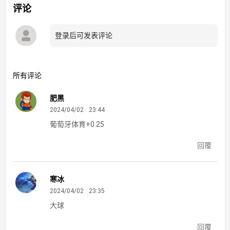
评论
登录后可发表评论
所有评论
肥黑
2024/04/02
23:44
葡萄牙体育+0.25
回覆
寒冰
2024/04/02
23:35
大球
回覆