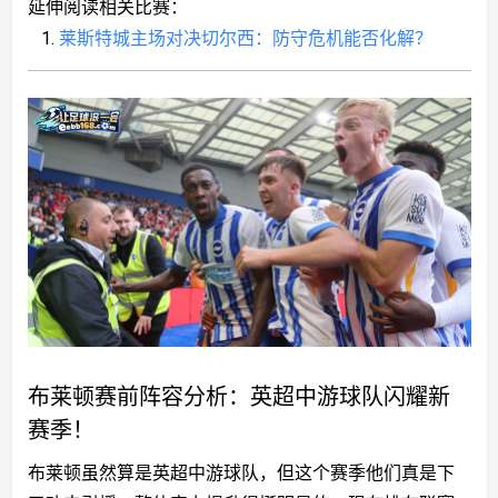
延伸阅读相关比赛：
莱斯特城主场对决切尔西：防守危机能否化解？
布莱顿赛前阵容分析：英超中游球队闪耀新
赛季！
布莱顿虽然算是英超中游球队，但这个赛季他们真是下