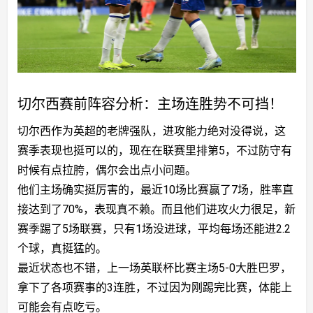
切尔西赛前阵容分析：主场连胜势不可挡！
切尔西作为英超的老牌强队，进攻能力绝对没得说，这
赛季表现也挺可以的，现在在联赛里排第5，不过防守有
时候有点拉胯，偶尔会出点小问题。
他们主场确实挺厉害的，最近10场比赛赢了7场，胜率直
接达到了70%，表现真不赖。而且他们进攻火力很足，新
赛季踢了5场联赛，只有1场没进球，平均每场还能进2.2
个球，真挺猛的。
最近状态也不错，上一场英联杯比赛主场5-0大胜巴罗，
拿下了各项赛事的3连胜，不过因为刚踢完比赛，体能上
可能会有点吃亏。