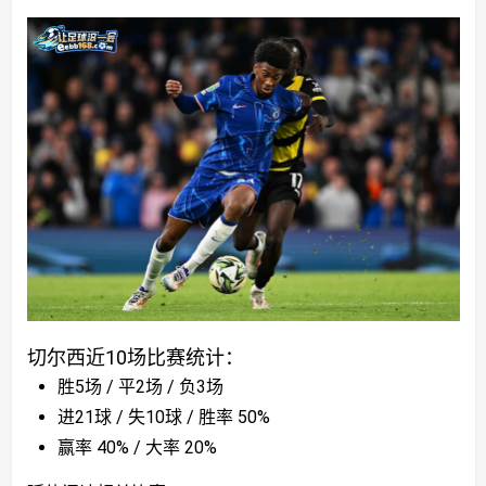
切尔西近10场比赛统计：
胜5场 / 平2场 / 负3场
进21球 / 失10球 / 胜率 50%
赢率 40% / 大率 20%