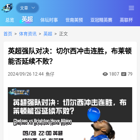
文章
让
英超
总览
体坛时事
世南美预
亚冠精英赛
英联杯
足
球
首页
体育资讯
英超
正文
滚
英超强队对决：切尔西冲击连胜，布莱顿
一
能否延续不败？
会
体
2024/09/26 12:44
魚仔
1807
79
育
赛
事
分
析
报