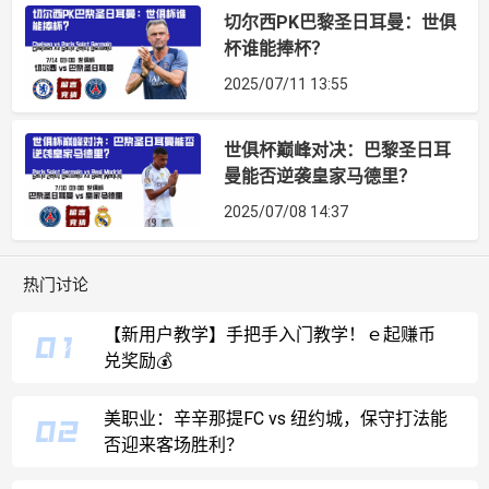
切尔西PK巴黎圣日耳曼：世俱
杯谁能捧杯？
2025/07/11 13:55
世俱杯巅峰对决：巴黎圣日耳
曼能否逆袭皇家马德里？
2025/07/08 14:37
热门讨论
【新用户教学】手把手入门教学！ｅ起赚币
兑奖励💰
美职业：辛辛那提FC vs 纽约城，保守打法能
否迎来客场胜利？