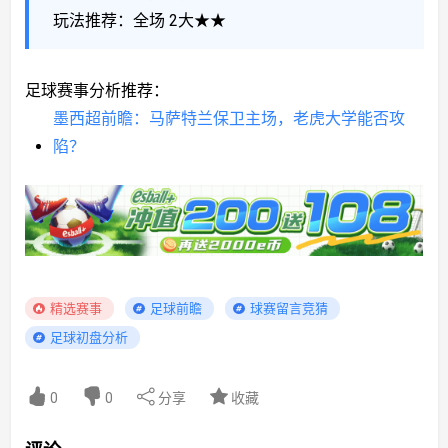
玩法推荐：全场 2大★★
足球赛事分析推荐：
墨西超前瞻：马萨特兰保卫主场，老虎大学能否攻
陷？
精选赛事
足球前瞻
球赛留言竞猜
足球初盘分析
分享
收藏
0
0