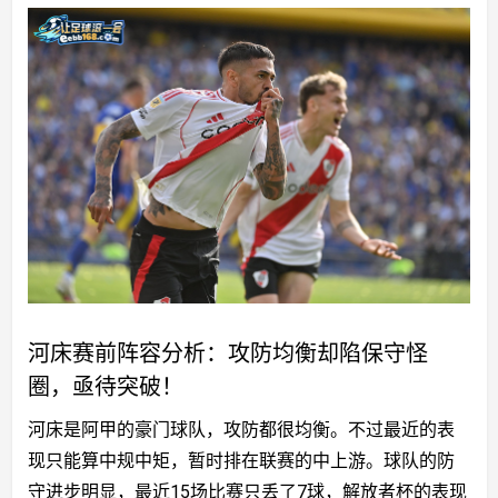
河床赛前阵容分析：攻防均衡却陷保守怪
圈，亟待突破！
河床是阿甲的豪门球队，攻防都很均衡。不过最近的表
现只能算中规中矩，暂时排在联赛的中上游。球队的防
守进步明显，最近15场比赛只丢了7球，解放者杯的表现