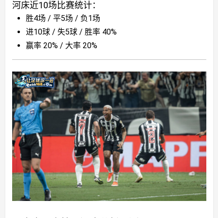
河床近10场比赛统计：
胜4场 / 平5场 / 负1场
进10球 / 失5球 / 胜率 40%
赢率 20% / 大率 20%