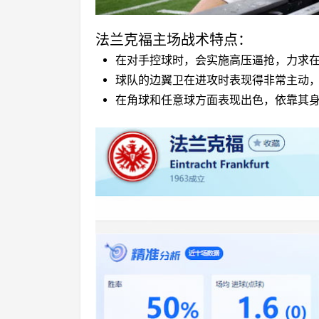
法兰克福主场战术特点：
在对手控球时，会实施高压逼抢，力求
球队的边翼卫在进攻时表现得非常主动
在角球和任意球方面表现出色，依靠其