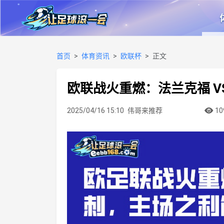
让足球滚一会体育赛事分析报道
首页
体育资讯
欧联杯
正文
欧联战火重燃：法兰克福 V
2025/04/16 15:10
伟哥来推荐
10