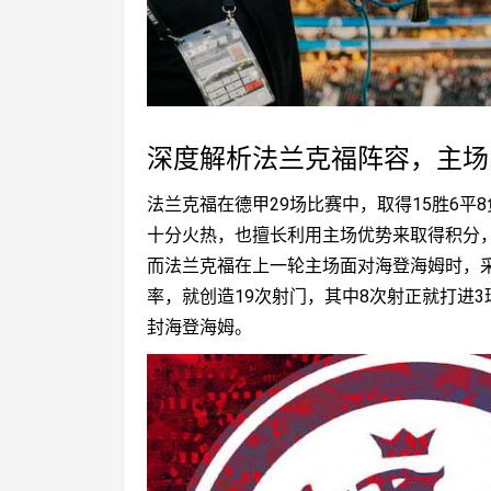
深度解析法兰克福阵容，主场
法兰克福在德甲29场比赛中，取得15胜6平
十分火热，也擅长利用主场优势来取得积分，
而法兰克福在上一轮主场面对海登海姆时，采
率，就创造19次射门，其中8次射正就打进
封海登海姆。