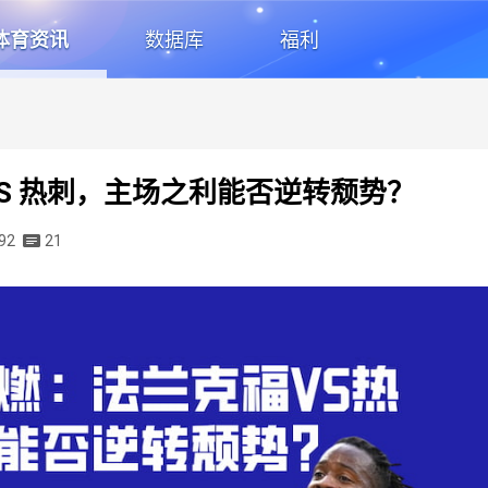
体育资讯
数据库
福利
S 热刺，主场之利能否逆转颓势？
92
21