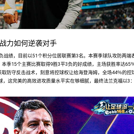
战力如何逆袭对手
8负战绩，目前以51个积分位居联赛第3名。本赛季球队攻防两端
本季15个主赛比赛取得9胜3平3负的好成绩，主场获胜率达65
取防守反击战术，刻意将控球权让给海登海姆，全场44％的控
3球，这完美的高效进攻质量水平实在够细腻，最终法兰克福以3：