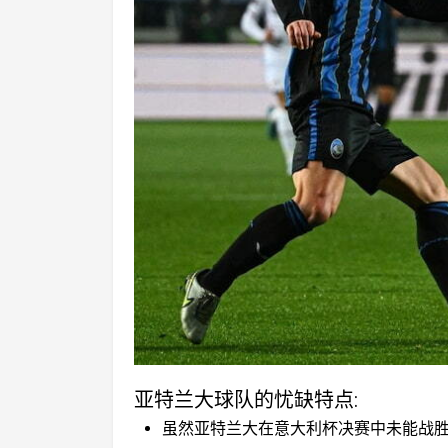
亚特兰大球队的忧缺特点:
虽然亚特兰大在意大利杯决赛中未能战