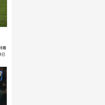
持着
并已