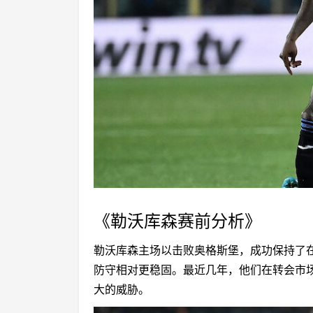
《勒沃库森赛前分析》
勒沃库森主场以击败奥格斯堡，成功保持了
防守相对更稳固。最近几年，他们在转会市
大的威胁。