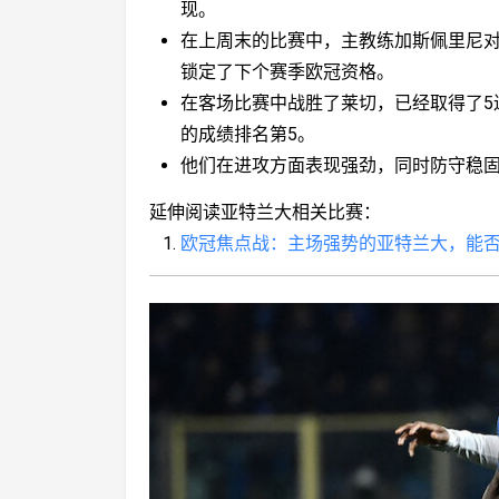
现。
在上周末的比赛中，主教练加斯佩里尼对
锁定了下个赛季欧冠资格。
在客场比赛中战胜了莱切，已经取得了5
的成绩排名第5。
他们在进攻方面表现强劲，同时防守稳
延伸阅读亚特兰大相关比赛：
欧冠焦点战：主场强势的亚特兰大，能