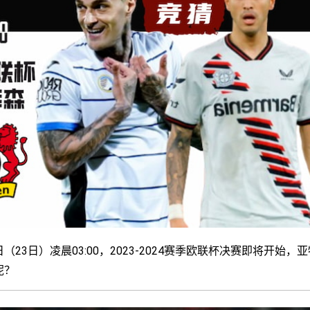
3日）凌晨03:00，2023-2024赛季欧联杯决赛即将开始，
呢？