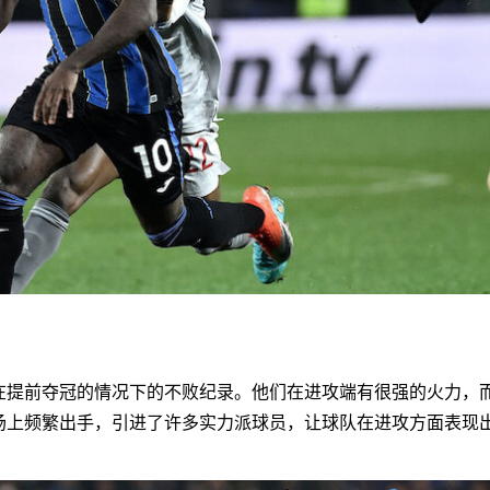
在提前夺冠的情况下的不败纪录。他们在进攻端有很强的火力，
场上频繁出手，引进了许多实力派球员，让球队在进攻方面表现