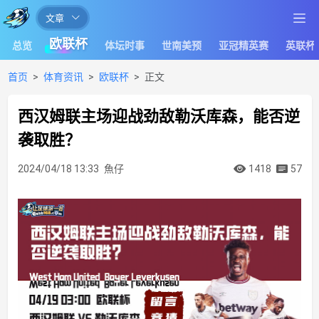
文章
让
欧联杯
总览
体坛时事
世南美预
亚冠精英赛
英联杯
足
球
首页
体育资讯
欧联杯
正文
滚
西汉姆联主场迎战劲敌勒沃库森，能否逆
一
袭取胜？
会
体
2024/04/18 13:33
魚仔
1418
57
育
赛
事
分
析
报