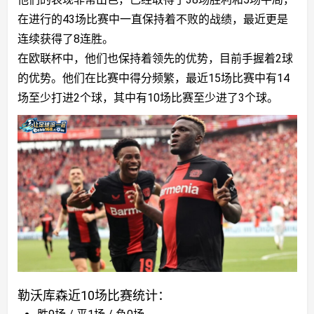
在进行的43场比赛中一直保持着不败的战绩，最近更是
连续获得了8连胜。
在欧联杯中，他们也保持着领先的优势，目前手握着2球
的优势。他们在比赛中得分频繁，最近15场比赛中有14
场至少打进2个球，其中有10场比赛至少进了3个球。
勒沃库森近10场比赛统计：