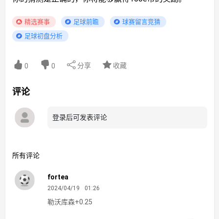
精选赛事
足球前瞻
球赛留言竞猜
足球初盘分析
分享
收藏
0
0
评论
登录后可发表评论
所有评论
fortea
2024/04/19
01:26
勒沃库森+0.25