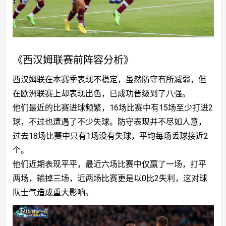
《西汉姆联赛前阵容分析》
西汉姆联在本赛季表现不稳定，虽然防守有所减弱，但
在欧洲联赛上却表现出色，已成功晋级到了八强。
他们最近的比赛进球频繁，16场比赛中有15场至少打进2
球，不过也遭遇了不少失球。防守表现并不尽如人意，
过去18场比赛中只有1场没有失球，平均每场丢球接近2
个。
他们近期表现平平，最近六场比赛中仅赢了一场，打平
两场，输掉三场，近两场比赛更是以0比2失利，这对球
队士气造成重大影响。