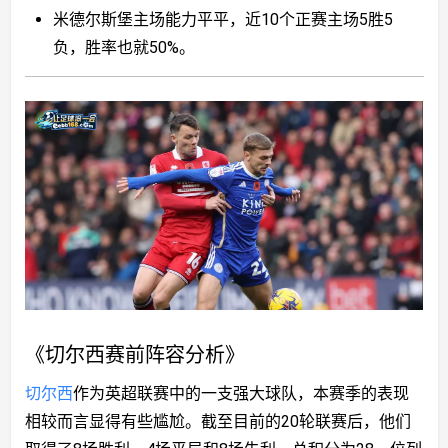
米德尔斯堡主场能力平平，近10个正赛主场5胜5
负，胜率也就50%。
《切尔西赛前阵容分析》
切尔西
作为英超联赛中的一支强大球队，本赛季的表现
相较而言显得有些尴尬。截至目前的20轮联赛后，他们