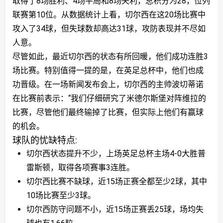
取得了8场胜利、4场平局和8场失利，总积分为28，位列
联赛第10位。从数据统计上看，切尔西在这20场比赛中
攻入了34球，但失球数却高达31球，攻防表现并不尽如
人意。
尽管如此，最近切尔西的状态有所回暖，他们成功连胜3
场比赛。特别值得一提的是，在英足总杯中，他们也成
功晋级。在一场新闻发布会上，切尔西的主帅波切蒂诺
在比赛前表示：“我们仔细研究了米德尔斯堡对阵维拉的
比赛，尽管他们最终输掉了比赛，但实际上他们有赢球
的机会。
球队的忧缺特点:
切尔西状态提升不少，上场英足总杯主场4-0大胜普
雷斯顿，取得各项赛事3连胜。
切尔西比赛不缺球，近15场正赛全都至少2球，其中
10场比赛至少3球。
切尔西防守问题不小，近15场正赛丢25球，场均失