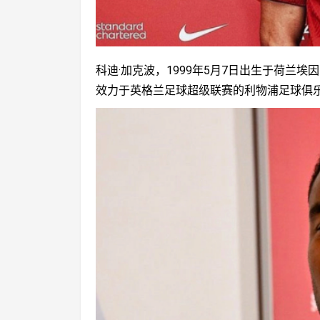
科迪·加克波，1999年5月7日出生于荷兰
效力于英格兰足球超级联赛的利物浦足球俱