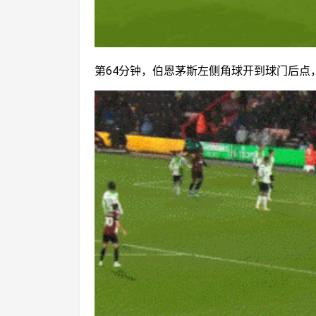
第64分钟，伯恩茅斯左侧角球开到球门后点，