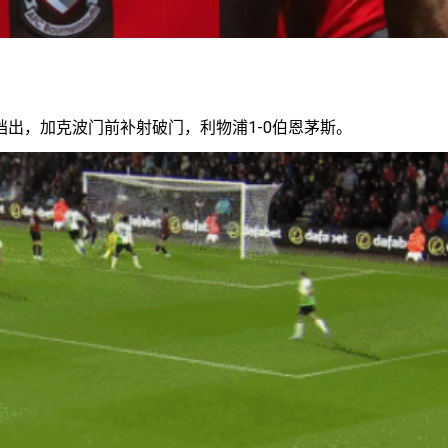
挡出，加克波门前补射破门，利物浦1-0伯恩茅斯。