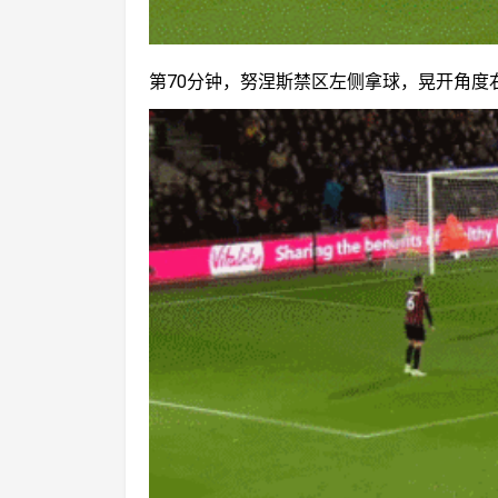
第70分钟，努涅斯禁区左侧拿球，晃开角度