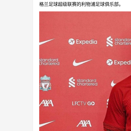
格兰足球超级联赛的利物浦足球俱乐部。