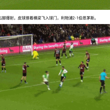
右脚爆射，皮球擦着横梁飞入球门，利物浦2-1伯恩茅斯。