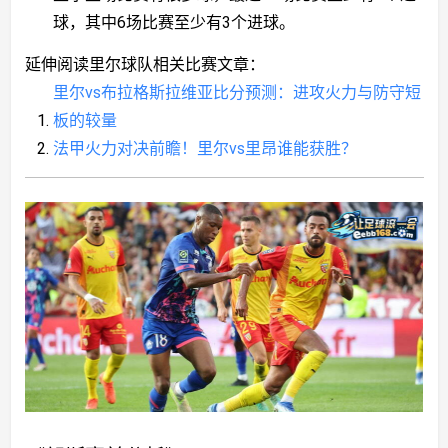
球，其中6场比赛至少有3个进球。
延伸阅读里尔球队相关比赛文章：
里尔vs布拉格斯拉维亚比分预测：进攻火力与防守短
板的较量
法甲火力对决前瞻！里尔vs里昂谁能获胜？