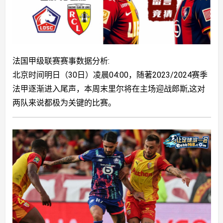
道
法国甲级联赛赛事数据分析:
北京时间明日（30日）凌晨04:00，随著2023/2024赛季
法甲逐渐进入尾声，本周末里尔将在主场迎战郎斯,这对
两队来说都极为关键的比赛。