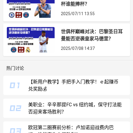
杯谁能捧杯？
2025/07/11 13:55
世俱杯巅峰对决：巴黎圣日耳
曼能否逆袭皇家马德里？
2025/07/08 14:37
热门讨论
【新用户教学】手把手入门教学！ｅ起赚币
兑奖励💰
美职业：辛辛那提FC vs 纽约城，保守打法能
否迎来客场胜利？
欧冠第二圈赛前分析：卢加诺迎战费内巴