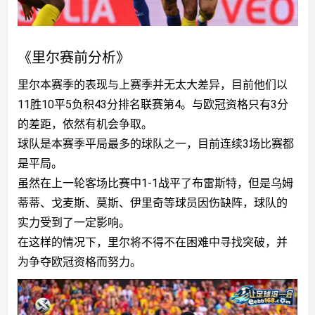
《里尔赛前分析》
里尔本赛季的表现与上赛季并无太大差异，目前他们以
11胜10平5负积43分排名联赛第4。与欧冠资格只有3分
的差距，依然有机会争取。
球队是本赛季平局最多的球队之一，目前连续3场比赛都
是平局。
虽然在上一轮客场比赛中1-1战平了布雷斯特，但是乌姆
蒂蒂、戈麦斯、莫斯、伊里奇等球员因伤缺阵，球队的
实力受到了一定影响。
在这样的情况下，里尔将不得不在困难中寻找突破，并
为争夺欧冠资格而努力。