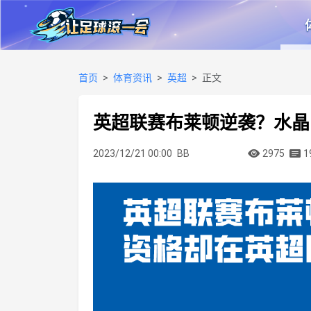
让足球滚一会体育赛事分析报道
首页
体育资讯
英超
正文
英超联赛布莱顿逆袭？水晶
2023/12/21 00:00
BB
2975
1