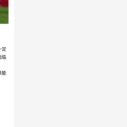
一定
面临
果能