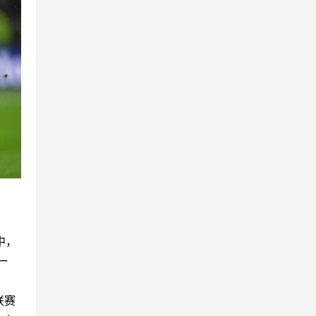
中，
一
联赛