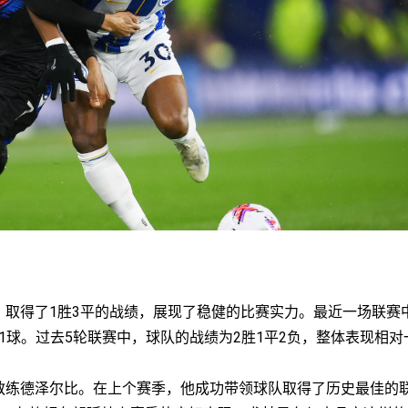
取得了1胜3平的战绩，展现了稳健的比赛实力。最近一场联赛
1球。过去5轮联赛中，球队的战绩为2胜1平2负，整体表现相对
教练德泽尔比。在上个赛季，他成功带领球队取得了历史最佳的