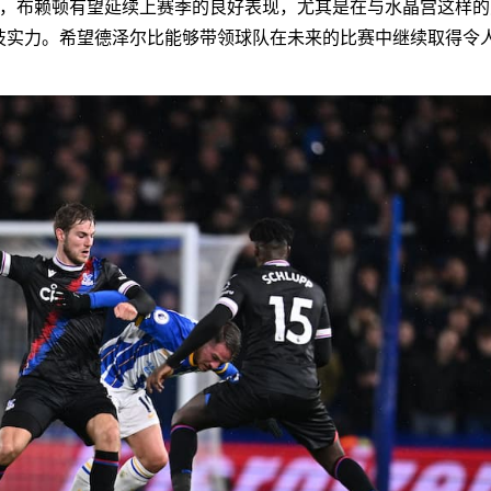
季，布赖顿有望延续上赛季的良好表现，尤其是在与水晶宫这样的
技实力。希望德泽尔比能够带领球队在未来的比赛中继续取得令