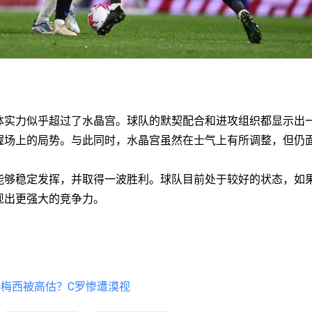
体实力似乎超过了水晶宫。球队的默契配合和进攻组织都显示出
握场上的局势。与此同时，水晶宫虽然在士气上有所调整，但仍
能够稳定发挥，并取得一波胜利。球队目前处于较好的状态，如
现出更强大的竞争力。
：梅西被高估？C罗惨遭漠视