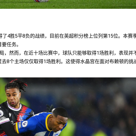
得了4胜5平8负的战绩，目前在英超积分榜上位列第15位。本赛
首要任务。
平局，然而，在近十场比赛中，球队只能够取得1场胜利，表现并
去8个主场仅仅取得1场胜利。这使得水晶宫在面对布赖顿的挑