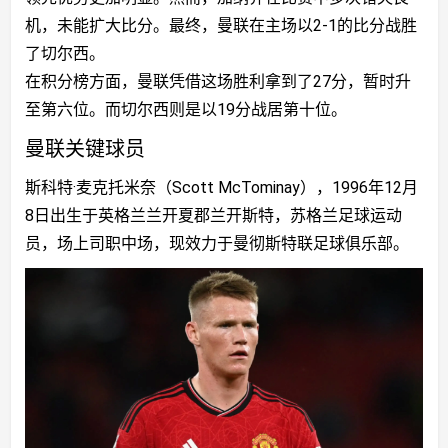
道
机，未能扩大比分。最终，曼联在主场以2-1的比分战胜
了切尔西。
在积分榜方面，曼联凭借这场胜利拿到了27分，暂时升
至第六位。而切尔西则是以19分战居第十位。
曼联关键球员
斯科特·麦克托米奈（Scott McTominay），1996年12月
8日出生于英格兰兰开夏郡兰开斯特，苏格兰足球运动
员，场上司职中场，现效力于曼彻斯特联足球俱乐部。