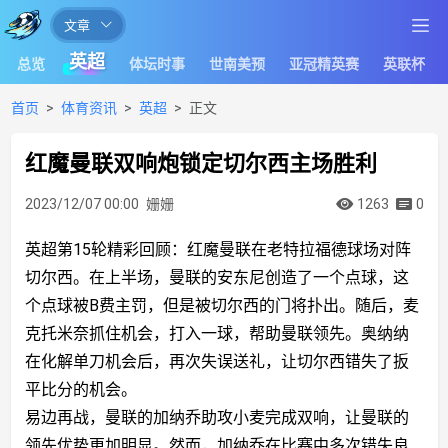
文章
让
英超
总览
体坛时事
世南美预
亚冠精英赛
英联杯
足
球
首页
体育资讯
英超
正文
滚
红魔曼联双响炮锁定切尔西主场胜利
一
会
2023/12/07 00:00
姗姗
1263
0
体
英超第15轮精彩回顾：红魔曼联在老特拉福德球场对阵
育
切尔西。在上半场，曼联的安东尼创造了一个点球，这
赛
个点球被B费主罚，但是被切尔西的门将扑出。随后，麦
事
克托米奈抓住机会，打入一球，帮助曼联领先。奥纳纳
在化解单刀机会后，再次失误送礼，让切尔西错失了扳
分
平比分的机会。
析
易边再战，曼联的加纳乔助攻小麦完成双响，让曼联的
报
领先优势更加明显。然而，加纳乔在比赛中多次错失良