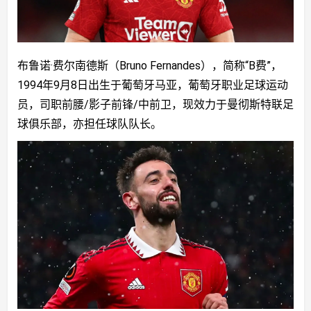
布鲁诺·费尔南德斯（Bruno Fernandes），简称“B费”，
1994年9月8日出生于葡萄牙马亚，葡萄牙职业足球运动
员，司职前腰/影子前锋/中前卫，现效力于曼彻斯特联足
球俱乐部，亦担任球队队长。