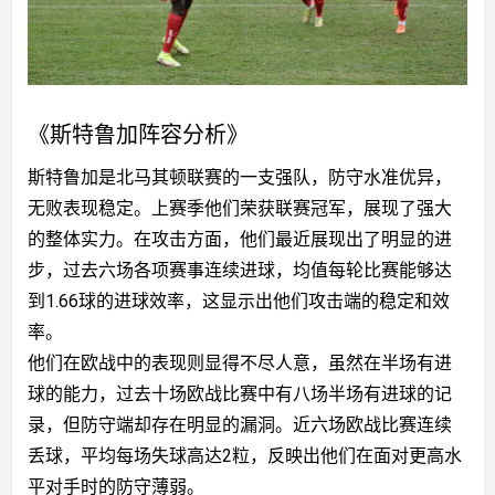
《斯特鲁加阵容分析》
斯特鲁加是北马其顿联赛的一支强队，防守水准优异，
无败表现稳定。上赛季他们荣获联赛冠军，展现了强大
的整体实力。在攻击方面，他们最近展现出了明显的进
步，过去六场各项赛事连续进球，均值每轮比赛能够达
到1.66球的进球效率，这显示出他们攻击端的稳定和效
率。
他们在欧战中的表现则显得不尽人意，虽然在半场有进
球的能力，过去十场欧战比赛中有八场半场有进球的记
录，但防守端却存在明显的漏洞。近六场欧战比赛连续
丢球，平均每场失球高达2粒，反映出他们在面对更高水
平对手时的防守薄弱。