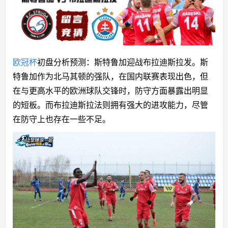
道
欧冠杯
初盘分析预测：斯特鲁加迎战布拉迪斯拉发。斯
特鲁加作为北马其顿的强队，在国内联赛表现出色，但
在与更高水平的欧洲球队交锋时，防守方面暴露出明显
的短板。而布拉迪斯拉法则拥有强大的进攻能力，尽管
在防守上也存在一些不足。