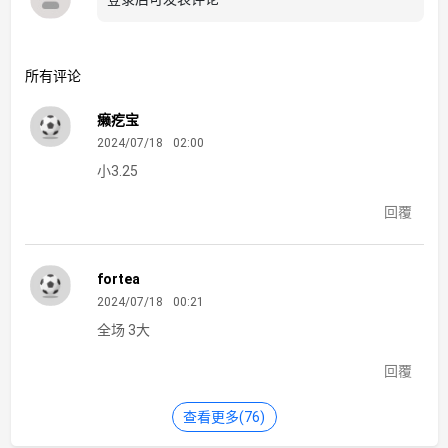
所有评论
癞疙宝
2024/07/18
02:00
小3.25
回覆
fortea
2024/07/18
00:21
全场 3大
回覆
查看更多(76)