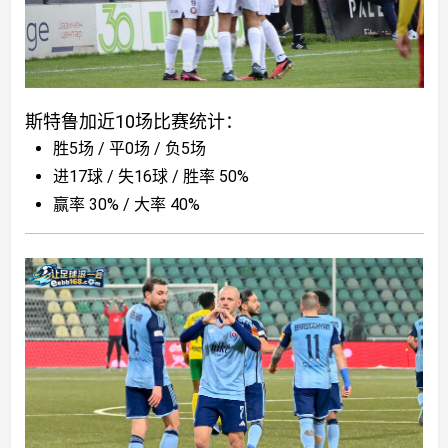
斯特鲁加近10场比赛统计：
胜5场 / 平0场 / 负5场
进17球 / 失16球 / 胜率 50%
赢率 30% / 大率 40%