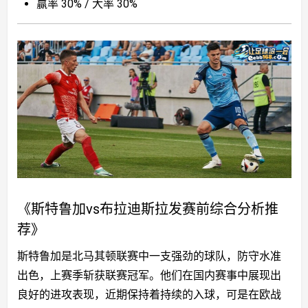
赢率 30% / 大率 30%
《斯特鲁加vs布拉迪斯拉发赛前综合分析推
荐》
斯特鲁加是北马其顿联赛中一支强劲的球队，防守水准
出色，上赛季斩获联赛冠军。他们在国内赛事中展现出
良好的进攻表现，近期保持着持续的入球，可是在欧战