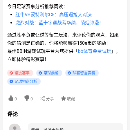
今日足球赛事分析推荐阅读：
红牛VS蒙特利尔CF：高压逼抢大对决
激烈对战：蓝十字迎战蒂华纳，硝烟弥漫！
通过胜平负或让球等留言玩法，来评论你的观点，如果
你的猜测是正确的，你将能够赢得150e币的奖励！
最佳BBIN游戏试玩平台为您提供「
bb体育免费试玩
」，
立即体验精彩赛事！
精选赛事
足球前瞻
球赛留言竞猜
足球初盘分析
分享
收藏
0
0
评论
登录后可发表评论