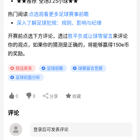
★★推荐: 全场3.25小球★★
热门阅读:
点选观看更多足球赛事前瞻
深入了解足球犯规：规则、影响与纪律
开赛前点选下方评论，透过
胜平负或让球等留言
来评论
你的观点，如果你的猜测是正确的，将能够赢得150e币
的奖励。
精选赛事
足球前瞻
球赛留言竞猜
足球初盘分析
分享
收藏
0
0
评论
登录后可发表评论