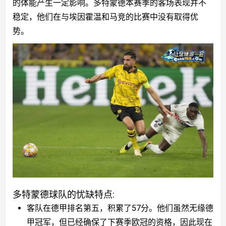
的体能产生一定影响。多特蒙德本赛季的客场表现并不
稳定，他们在与埃因霍温和马竞的比赛中没有取得优
势。
多特蒙德球队的忧缺特点:
客队在德甲排名第五，积累了57分。他们虽然无缘德
甲冠军，但已经确保了下赛季欧冠的资格，因此现在