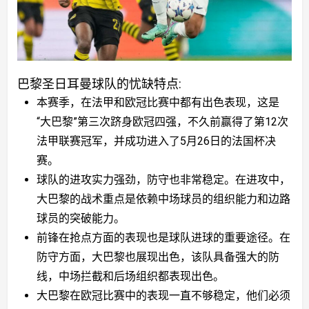
巴黎圣日耳曼球队的忧缺特点:
本赛季，在法甲和欧冠比赛中都有出色表现，这是
“大巴黎”第三次跻身欧冠四强，不久前赢得了第12次
法甲联赛冠军，并成功进入了5月26日的法国杯决
赛。
球队的进攻实力强劲，防守也非常稳定。在进攻中，
大巴黎的战术重点是依赖中场球员的组织能力和边路
球员的突破能力。
前锋在抢点方面的表现也是球队进球的重要途径。在
防守方面，大巴黎也展现出色，该队具备强大的防
线，中场拦截和后场组织都表现出色。
大巴黎在欧冠比赛中的表现一直不够稳定，他们必须