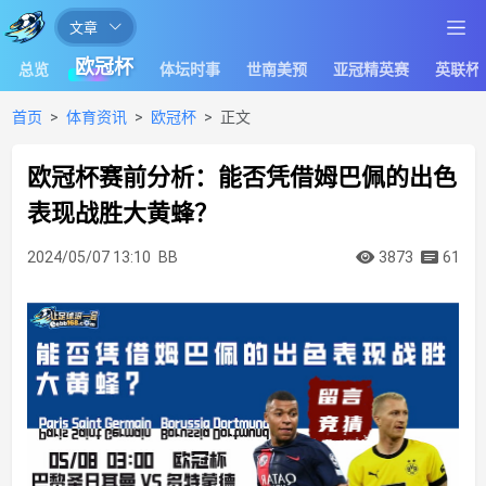
文章
让
欧冠杯
总览
体坛时事
世南美预
亚冠精英赛
英联杯
足
球
首页
体育资讯
欧冠杯
正文
滚
欧冠杯赛前分析：能否凭借姆巴佩的出色
一
表现战胜大黄蜂？
会
体
2024/05/07 13:10
BB
3873
61
育
赛
事
分
析
报